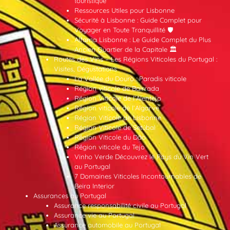
touristique
Ressources Utiles pour Lisbonne
Sécurité à Lisbonne : Guide Complet pour
Voyager en Toute Tranquillité 🛡️
Alfama Lisbonne : Le Guide Complet du Plus
Ancien Quartier de la Capitale 🏛️
Routes des Vins – Les Régions Viticoles du Portugal :
Visites, Dégustations
La Vallée du Douro : Paradis viticole
Région viticole de Bairrada
Région Viticole de l’Alentejo
Région viticole de l’Algarve
Région Viticole de Lisbonne
Région Viticole de Setúbal
Région Viticole du Dão
Région viticole du Tejo
Vinho Verde Découvrez le Pays du Vin Vert
au Portugal
7 Domaines Viticoles Incontournables de
Beira Interior
Assurances au Portugal
Assurance responsabilité civile au Portugal
Assurance vie au Portugal
Assurance automobile au Portugal