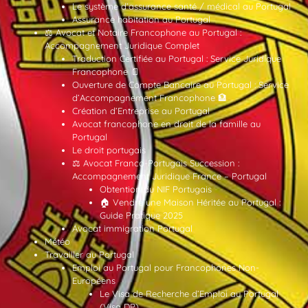
Le système d’assurance santé / médical au Portugal
Assurance habitation au Portugal
⚖️ Avocat et Notaire Francophone au Portugal :
Accompagnement Juridique Complet
Traduction Certifiée au Portugal : Service Juridique
Francophone 📄
Ouverture de Compte Bancaire au Portugal : Service
d’Accompagnement Francophone 🏦
Création d’Entreprise au Portugal
Avocat francophone en droit de la famille au
Portugal
Le droit portugais
⚖️ Avocat Franco-Portugais Succession :
Accompagnement Juridique France – Portugal
Obtention du NIF Portugais
🏠 Vendre une Maison Héritée au Portugal :
Guide Pratique 2025
Avocat immigration Portugal
Météo
Travailler au Portugal
Emploi au Portugal pour Francophones Non-
Européens
Le Visa de Recherche d’Emploi au Portugal
(Visa DP)