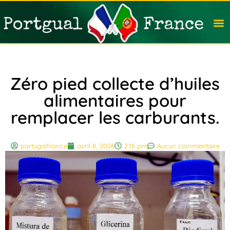
Travail
Nation
Avocat
Vivre
Immobi
Voyag
Zéro pied collecte d’huiles
alimentaires pour
remplacer les carburants.
portugalfrance
avril 8, 2026
2:16 pm
Aucun commentaire