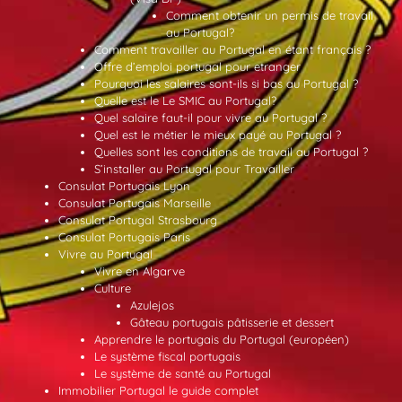
Comment obtenir un permis de travail
au Portugal?
Comment travailler au Portugal en étant français ?
Offre d’emploi portugal pour etranger
Pourquoi les salaires sont-ils si bas au Portugal ?
Quelle est le Le SMIC au Portugal?
Quel salaire faut-il pour vivre au Portugal ?
Quel est le métier le mieux payé au Portugal ?
Quelles sont les conditions de travail au Portugal ?
S’installer au Portugal pour Travailler
Consulat Portugais Lyon
Consulat Portugais Marseille
Consulat Portugal Strasbourg
Consulat Portugais Paris
Vivre au Portugal
Vivre en Algarve
Culture
Azulejos
Gâteau portugais pâtisserie et dessert
Apprendre le portugais du Portugal (européen)
Le système fiscal portugais
Le système de santé au Portugal
Immobilier Portugal le guide complet