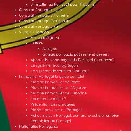
S’installer au Portugal pour Travailler
Consulat Portugais Lyon
Consulat Portugais Marseille
Consulat Portugal Strasbourg
Consulat Portugais Paris
Vivre au Portugal
Vivre en Algarve
Culture
Azulejos
Gâteau portugais pâtisserie et dessert
Apprendre le portugais du Portugal (européen)
Le système fiscal portugais
Le système de santé au Portugal
Immobilier Portugal le guide complet
Marché Immobilier de Porto
Marché immobilier de l’Algarve
Marché Immobilier de Lisbonne
Location ou achat ?
Prévention des arnaques
Maison pas cher au Portugal
Achat maison Portugal: demarche acheter un bien
immobilier au Portugal
Nationalité Portugaise