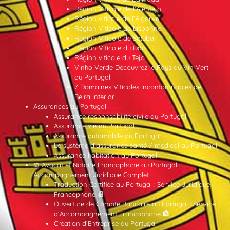
Région Viticole de l’Alentejo
Région viticole de l’Algarve
Région Viticole de Lisbonne
Région Viticole de Setúbal
Région Viticole du Dão
Région viticole du Tejo
Vinho Verde Découvrez le Pays du Vin Vert
au Portugal
7 Domaines Viticoles Incontournables de
Beira Interior
Assurances au Portugal
Assurance responsabilité civile au Portugal
Assurance vie au Portugal
Assurance automobile au Portugal
Le système d’assurance santé / médical au Portugal
Assurance habitation au Portugal
⚖️ Avocat et Notaire Francophone au Portugal :
Accompagnement Juridique Complet
Traduction Certifiée au Portugal : Service Juridique
Francophone 📄
Ouverture de Compte Bancaire au Portugal : Service
d’Accompagnement Francophone 🏦
Création d’Entreprise au Portugal