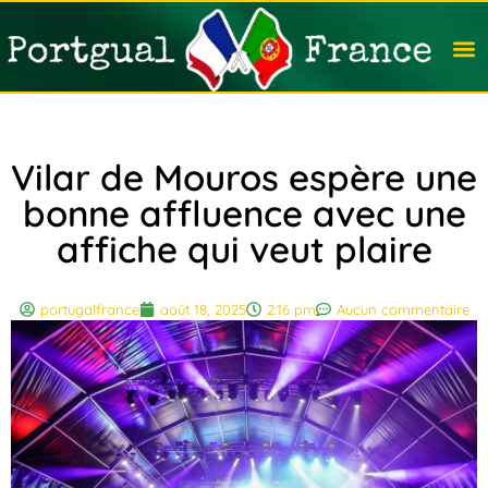
Travail
Nation
Avocat
Vivre
Immobi
Voyag
Vilar de Mouros espère une
bonne affluence avec une
affiche qui veut plaire
portugalfrance
août 18, 2025
2:16 pm
Aucun commentaire