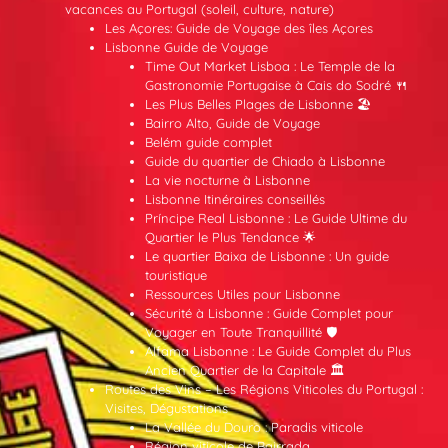
vacances au Portugal (soleil, culture, nature)
Les Açores: Guide de Voyage des îles Açores
Lisbonne Guide de Voyage
Time Out Market Lisboa : Le Temple de la
Gastronomie Portugaise à Cais do Sodré 🍴
Les Plus Belles Plages de Lisbonne 🏖️
Bairro Alto, Guide de Voyage
Belém guide complet
Guide du quartier de Chiado à Lisbonne
La vie nocturne à Lisbonne
Lisbonne Itinéraires conseillés
Príncipe Real Lisbonne : Le Guide Ultime du
Quartier le Plus Tendance 🌟
Le quartier Baixa de Lisbonne : Un guide
touristique
Ressources Utiles pour Lisbonne
Sécurité à Lisbonne : Guide Complet pour
Voyager en Toute Tranquillité 🛡️
Alfama Lisbonne : Le Guide Complet du Plus
Ancien Quartier de la Capitale 🏛️
Routes des Vins – Les Régions Viticoles du Portugal :
Visites, Dégustations
La Vallée du Douro : Paradis viticole
Région viticole de Bairrada