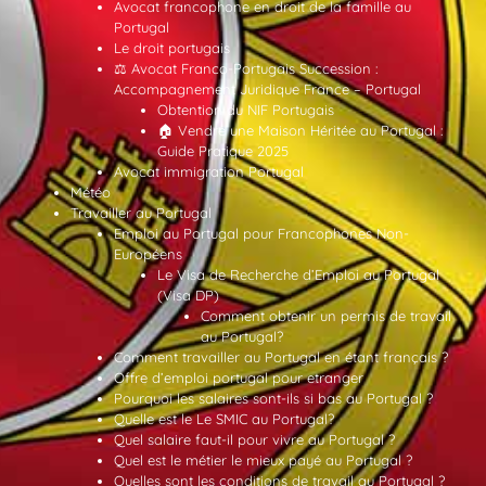
Avocat francophone en droit de la famille au
Portugal
Le droit portugais
⚖️ Avocat Franco-Portugais Succession :
Accompagnement Juridique France – Portugal
Obtention du NIF Portugais
🏠 Vendre une Maison Héritée au Portugal :
Guide Pratique 2025
Avocat immigration Portugal
Météo
Travailler au Portugal
Emploi au Portugal pour Francophones Non-
Européens
Le Visa de Recherche d’Emploi au Portugal
(Visa DP)
Comment obtenir un permis de travail
au Portugal?
Comment travailler au Portugal en étant français ?
Offre d’emploi portugal pour etranger
Pourquoi les salaires sont-ils si bas au Portugal ?
Quelle est le Le SMIC au Portugal?
Quel salaire faut-il pour vivre au Portugal ?
Quel est le métier le mieux payé au Portugal ?
Quelles sont les conditions de travail au Portugal ?