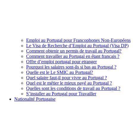
Emploi au Portugal pour Francophones Non-Européens
Le Visa de Recherche d’Emploi au Portugal (Visa DP)
Comment obtenir un permis de travail au Portugal?
Comment travailler au Portugal en étant français ?
Offre d’emploi portugal pour etranger
Pourquoi les salaires sont-ils si bas au Portugal ?
Quelle est le Le SMIC au Portugal?
Quel salaire faut-il pour vivre au Portugal ?
Quel est le métier le mieux payé au Portugal ?
Quelles sont les conditions de travail au Portugal ?
S’installer au Portugal pour Travailler
Nationalité Portugaise