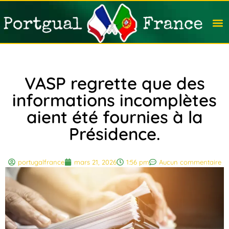
Travail
Nation
Avocat
Vivre
Immobi
Voyag
VASP regrette que des
informations incomplètes
aient été fournies à la
Présidence.
portugalfrance
mars 21, 2026
1:56 pm
Aucun commentaire