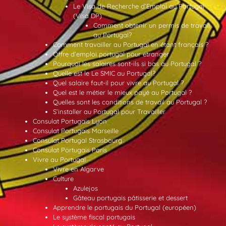
Le Visa de Recherche d’Emploi au Portugal
(Visa DP)
Comment obtenir un permis de travail
au Portugal?
Comment travailler au Portugal en étant français ?
Offre d’emploi portugal pour etranger
Pourquoi les salaires sont-ils si bas au Portugal ?
Quelle est le Le SMIC au Portugal?
Quel salaire faut-il pour vivre au Portugal ?
Quel est le métier le mieux payé au Portugal ?
Quelles sont les conditions de travail au Portugal ?
S’installer au Portugal pour Travailler
Consulat Portugais Lyon
Consulat Portugais Marseille
Consulat Portugal Strasbourg
Consulat Portugais Paris
Vivre au Portugal
Vivre en Algarve
Culture
Azulejos
Gâteau portugais pâtisserie et dessert
Apprendre le portugais du Portugal (européen)
Le système fiscal portugais