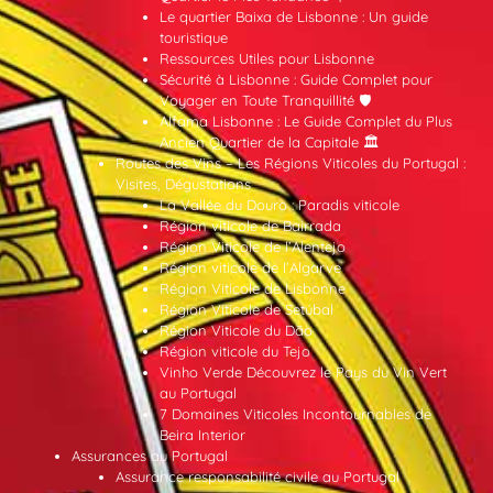
Le quartier Baixa de Lisbonne : Un guide
touristique
Ressources Utiles pour Lisbonne
Sécurité à Lisbonne : Guide Complet pour
Voyager en Toute Tranquillité 🛡️
Alfama Lisbonne : Le Guide Complet du Plus
Ancien Quartier de la Capitale 🏛️
Routes des Vins – Les Régions Viticoles du Portugal :
Visites, Dégustations
La Vallée du Douro : Paradis viticole
Région viticole de Bairrada
Région Viticole de l’Alentejo
Région viticole de l’Algarve
Région Viticole de Lisbonne
Région Viticole de Setúbal
Région Viticole du Dão
Région viticole du Tejo
Vinho Verde Découvrez le Pays du Vin Vert
au Portugal
7 Domaines Viticoles Incontournables de
Beira Interior
Assurances au Portugal
Assurance responsabilité civile au Portugal