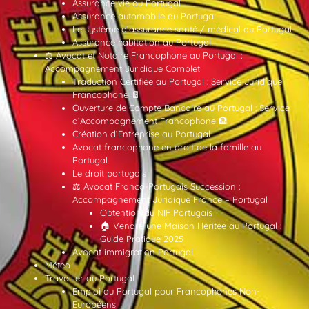
Assurance vie au Portugal
Assurance automobile au Portugal
Le système d’assurance santé / médical au Portugal
Assurance habitation au Portugal
⚖️ Avocat et Notaire Francophone au Portugal :
Accompagnement Juridique Complet
Traduction Certifiée au Portugal : Service Juridique
Francophone 📄
Ouverture de Compte Bancaire au Portugal : Service
d’Accompagnement Francophone 🏦
Création d’Entreprise au Portugal
Avocat francophone en droit de la famille au
Portugal
Le droit portugais
⚖️ Avocat Franco-Portugais Succession :
Accompagnement Juridique France – Portugal
Obtention du NIF Portugais
🏠 Vendre une Maison Héritée au Portugal :
Guide Pratique 2025
Avocat immigration Portugal
Météo
Travailler au Portugal
Emploi au Portugal pour Francophones Non-
Européens