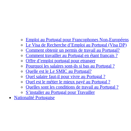
Emploi au Portugal pour Francophones Non-Européens
Le Visa de Recherche d’Emploi au Portugal (Visa DP)
Comment obtenir un permis de travail au Portugal?
Comment travailler au Portugal en étant français ?
Offre d’emploi portugal pour etranger
Pourquoi les salaires sont-ils si bas au Portugal ?
Quelle est le Le SMIC au Portugal?
Quel salaire faut-il pour vivre au Portugal ?
Quel est le métier le mieux payé au Portugal ?
Quelles sont les conditions de travail au Portugal ?
S’installer au Portugal pour Travailler
Nationalité Portugaise