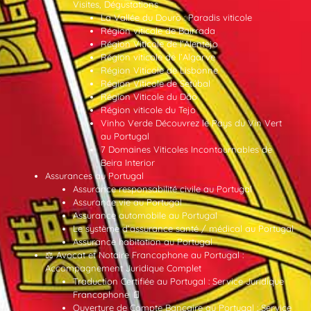
Visites, Dégustations
La Vallée du Douro : Paradis viticole
Région viticole de Bairrada
Région Viticole de l’Alentejo
Région viticole de l’Algarve
Région Viticole de Lisbonne
Région Viticole de Setúbal
Région Viticole du Dão
Région viticole du Tejo
Vinho Verde Découvrez le Pays du Vin Vert
au Portugal
7 Domaines Viticoles Incontournables de
Beira Interior
Assurances au Portugal
Assurance responsabilité civile au Portugal
Assurance vie au Portugal
Assurance automobile au Portugal
Le système d’assurance santé / médical au Portugal
Assurance habitation au Portugal
⚖️ Avocat et Notaire Francophone au Portugal :
Accompagnement Juridique Complet
Traduction Certifiée au Portugal : Service Juridique
Francophone 📄
Ouverture de Compte Bancaire au Portugal : Service