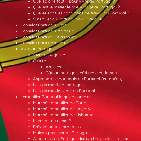
Quel salaire faut-il pour vivre au Portugal ?
Quel est le métier le mieux payé au Portugal ?
Quelles sont les conditions de travail au Portugal ?
S’installer au Portugal pour Travailler
Consulat Portugais Lyon
Consulat Portugais Marseille
Consulat Portugal Strasbourg
Consulat Portugais Paris
Vivre au Portugal
Vivre en Algarve
Culture
Azulejos
Gâteau portugais pâtisserie et dessert
Apprendre le portugais du Portugal (européen)
Le système fiscal portugais
Le système de santé au Portugal
Immobilier Portugal le guide complet
Marché Immobilier de Porto
Marché immobilier de l’Algarve
Marché Immobilier de Lisbonne
Location ou achat ?
Prévention des arnaques
Maison pas cher au Portugal
Achat maison Portugal: demarche acheter un bien