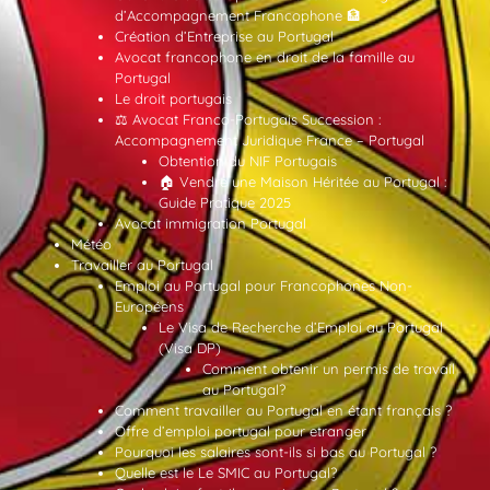
d’Accompagnement Francophone 🏦
Création d’Entreprise au Portugal
Avocat francophone en droit de la famille au
Portugal
Le droit portugais
⚖️ Avocat Franco-Portugais Succession :
Accompagnement Juridique France – Portugal
Obtention du NIF Portugais
🏠 Vendre une Maison Héritée au Portugal :
Guide Pratique 2025
Avocat immigration Portugal
Météo
Travailler au Portugal
Emploi au Portugal pour Francophones Non-
Européens
Le Visa de Recherche d’Emploi au Portugal
(Visa DP)
Comment obtenir un permis de travail
au Portugal?
Comment travailler au Portugal en étant français ?
Offre d’emploi portugal pour etranger
Pourquoi les salaires sont-ils si bas au Portugal ?
Quelle est le Le SMIC au Portugal?