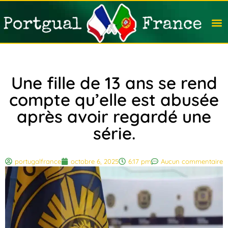
Travail
Nation
Avocat
Vivre
Immobi
Voyag
Une fille de 13 ans se rend
compte qu’elle est abusée
après avoir regardé une
série.
portugalfrance
octobre 6, 2025
6:17 pm
Aucun commentaire