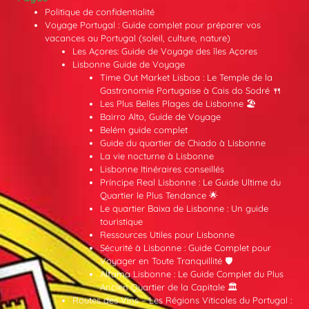
Politique de confidentialité
Voyage Portugal : Guide complet pour préparer vos
vacances au Portugal (soleil, culture, nature)
Les Açores: Guide de Voyage des îles Açores
Lisbonne Guide de Voyage
Time Out Market Lisboa : Le Temple de la
Gastronomie Portugaise à Cais do Sodré 🍴
Les Plus Belles Plages de Lisbonne 🏖️
Bairro Alto, Guide de Voyage
Belém guide complet
Guide du quartier de Chiado à Lisbonne
La vie nocturne à Lisbonne
Lisbonne Itinéraires conseillés
Príncipe Real Lisbonne : Le Guide Ultime du
Quartier le Plus Tendance 🌟
Le quartier Baixa de Lisbonne : Un guide
touristique
Ressources Utiles pour Lisbonne
Sécurité à Lisbonne : Guide Complet pour
Voyager en Toute Tranquillité 🛡️
Alfama Lisbonne : Le Guide Complet du Plus
Ancien Quartier de la Capitale 🏛️
Routes des Vins – Les Régions Viticoles du Portugal :