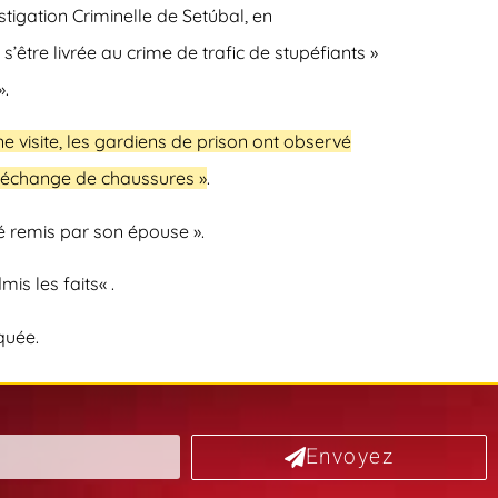
stigation Criminelle de Setúbal, en
être livrée au crime de trafic de stupéfiants »
»
.
ne visite, les gardiens de prison ont observé
n échange de chaussures »
.
été remis par son épouse ».
mis les faits
« .
quée.
Envoyez