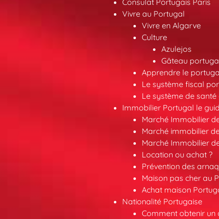
Consulat Portugais Paris
Vivre au Portugal
Vivre en Algarve
Culture
Azulejos
Gâteau portugai
Apprendre le portuga
Le système fiscal por
Le système de santé 
Immobilier Portugal le gui
Marché Immobilier d
Marché immobilier de
Marché Immobilier d
Location ou achat ?
Prévention des arna
Maison pas cher au P
Achat maison Portuga
Nationalité Portugaise
Comment obtenir un a