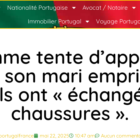
Nationalité Portugaise
Avocat / Notaire
Immobilier Portugal
Voyage Portuga
me tente d’app
 son mari empr
ils ont « échang
chaussures ».
portugalfrance
mai 22, 2025
10:47 am
Aucun commenta