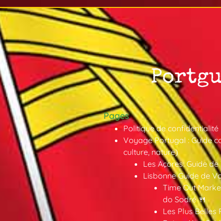
Pages
Politique de confidentialité
Voyage Portugal : Guide co
culture, nature)
Les Açores: Guide de
Lisbonne Guide de V
Time Out Market
do Sodré 🍴
Les Plus Belles 