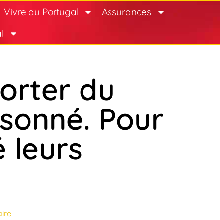
Vivre au Portugal
Assurances
l
orter du
isonné. Pour
é leurs
ire