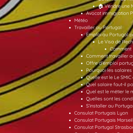
🏠 Vendre une M
Avocat immigration P
Météo
Travailler au Portugal
Emploi au Portugal 
Le Visa de Rech
Comment ob
Comment travailler au
Offre d’emploi portu
Pourquoi les salaires 
Quelle est le Le SMIC
Quel salaire faut-il p
Quel est le métier le
Quelles sont les condi
S’installer au Portuga
Consulat Portugais Lyon
Consulat Portugais Marseil
Consulat Portugal Strasbo