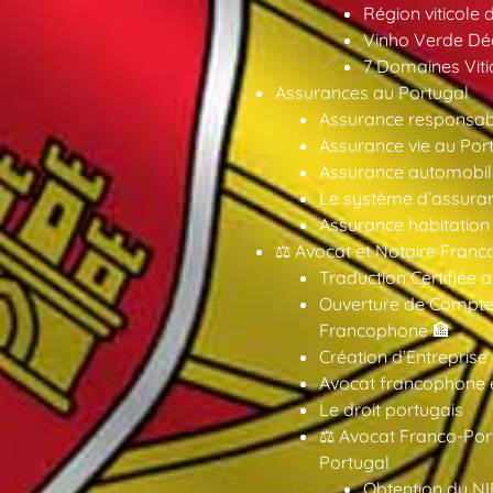
Région viticole 
Vinho Verde Déc
7 Domaines Vitic
Assurances au Portugal
Assurance responsabil
Assurance vie au Por
Assurance automobil
Le système d’assuran
Assurance habitation
⚖️ Avocat et Notaire Fra
Traduction Certifiée 
Ouverture de Compte
Francophone 🏦
Création d’Entreprise
Avocat francophone en
Le droit portugais
⚖️ Avocat Franco-Por
Portugal
Obtention du NI