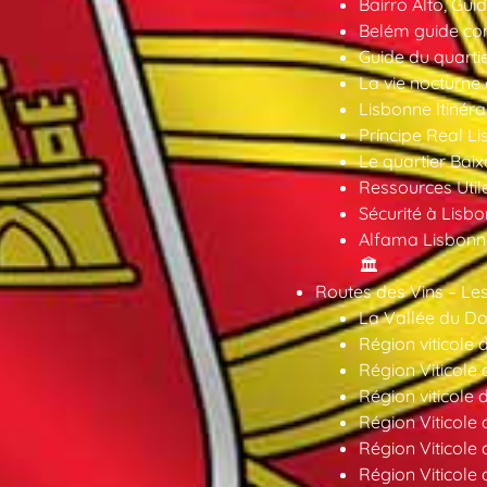
Bairro Alto, Gu
Belém guide co
Guide du quarti
La vie nocturne
Lisbonne Itinéra
Príncipe Real Li
Le quartier Baix
Ressources Util
Sécurité à Lisbo
Alfama Lisbonne
🏛️
Routes des Vins – Les
La Vallée du Dou
Région viticole 
Région Viticole 
Région viticole 
Région Viticole
Région Viticole
Région Viticole