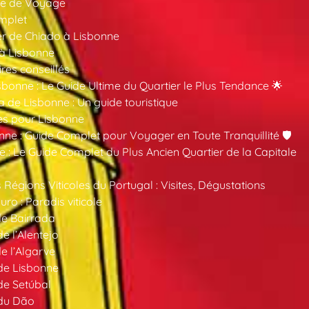
ide de Voyage
mplet
er de Chiado à Lisbonne
 à Lisbonne
ires conseillés
sbonne : Le Guide Ultime du Quartier le Plus Tendance 🌟
a de Lisbonne : Un guide touristique
es pour Lisbonne
nne : Guide Complet pour Voyager en Toute Tranquillité 🛡️
 : Le Guide Complet du Plus Ancien Quartier de la Capitale
 Régions Viticoles du Portugal : Visites, Dégustations
ro : Paradis viticole
de Bairrada
de l’Alentejo
de l’Algarve
 de Lisbonne
 de Setúbal
 du Dão