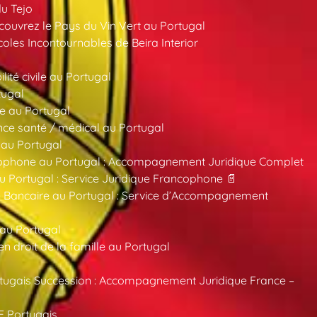
du Tejo
ouvrez le Pays du Vin Vert au Portugal
oles Incontournables de Beira Interior
ité civile au Portugal
tugal
e au Portugal
ce santé / médical au Portugal
 au Portugal
ncophone au Portugal : Accompagnement Juridique Complet
au Portugal : Service Juridique Francophone 📄
 Bancaire au Portugal : Service d’Accompagnement
 au Portugal
 droit de la famille au Portugal
tugais Succession : Accompagnement Juridique France –
F Portugais