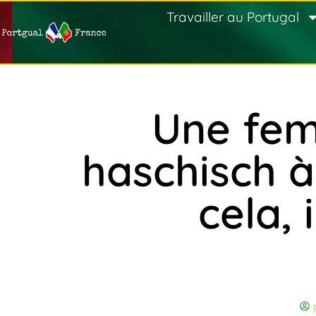
Travailler au Portugal
Une fem
haschisch à
cela, 