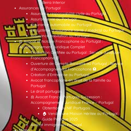
Beira Interior
Assurances au Portugal
Assurance responsabilité civile au Portugal
Assurance vie au Portugal
Assurance automobile au Portugal
Le système d’assurance santé / médical au Portugal
Assurance habitation au Portugal
⚖️ Avocat et Notaire Francophone au Portugal :
Accompagnement Juridique Complet
Traduction Certifiée au Portugal : Service Juridique
Francophone 📄
Ouverture de Compte Bancaire au Portugal : Service
d’Accompagnement Francophone 🏦
Création d’Entreprise au Portugal
Avocat francophone en droit de la famille au
Portugal
Le droit portugais
⚖️ Avocat Franco-Portugais Succession :
Accompagnement Juridique France – Portugal
Obtention du NIF Portugais
🏠 Vendre une Maison Héritée au Portugal :
Guide Pratique 2025
Avocat immigration Portugal
Météo