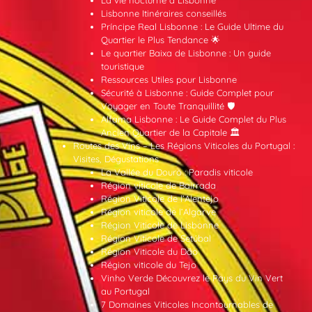
La vie nocturne à Lisbonne
Lisbonne Itinéraires conseillés
Príncipe Real Lisbonne : Le Guide Ultime du
Quartier le Plus Tendance 🌟
Le quartier Baixa de Lisbonne : Un guide
touristique
Ressources Utiles pour Lisbonne
Sécurité à Lisbonne : Guide Complet pour
Voyager en Toute Tranquillité 🛡️
Alfama Lisbonne : Le Guide Complet du Plus
Ancien Quartier de la Capitale 🏛️
Routes des Vins – Les Régions Viticoles du Portugal :
Visites, Dégustations
La Vallée du Douro : Paradis viticole
Région viticole de Bairrada
Région Viticole de l’Alentejo
Région viticole de l’Algarve
Région Viticole de Lisbonne
Région Viticole de Setúbal
Région Viticole du Dão
Région viticole du Tejo
Vinho Verde Découvrez le Pays du Vin Vert
au Portugal
7 Domaines Viticoles Incontournables de