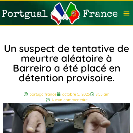
Travail
Nation
Avocat
Vivre
Immobi
Voyag
Un suspect de tentative de
meurtre aléatoire à
Barreiro a été placé en
détention provisoire.
portugalfrance
octobre 5, 2025
8:55 am
Aucun commentaire