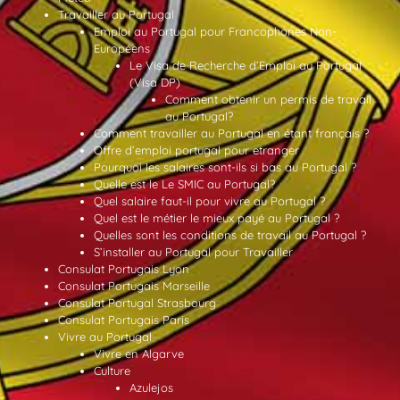
Travailler au Portugal
Emploi au Portugal pour Francophones Non-
Européens
Le Visa de Recherche d’Emploi au Portugal
(Visa DP)
Comment obtenir un permis de travail
au Portugal?
Comment travailler au Portugal en étant français ?
Offre d’emploi portugal pour etranger
Pourquoi les salaires sont-ils si bas au Portugal ?
Quelle est le Le SMIC au Portugal?
Quel salaire faut-il pour vivre au Portugal ?
Quel est le métier le mieux payé au Portugal ?
Quelles sont les conditions de travail au Portugal ?
S’installer au Portugal pour Travailler
Consulat Portugais Lyon
Consulat Portugais Marseille
Consulat Portugal Strasbourg
Consulat Portugais Paris
Vivre au Portugal
Vivre en Algarve
Culture
Azulejos