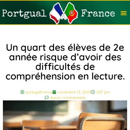
Travail
Nation
Avocat
Vivre
Immobi
Voyag
Un quart des élèves de 2e
année risque d’avoir des
difficultés de
compréhension en lecture.
portugalfrance
novembre 13, 2025
3:07 pm
Aucun commentaire