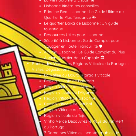
La vie nocturne à Lisbonne
Lisbonne Itinéraires conseillés
Príncipe Real Lisbonne : Le Guide Ultime du
Quartier le Plus Tendance 🌟
Le quartier Baixa de Lisbonne : Un guide
touristique
Ressources Utiles pour Lisbonne
Sécurité à Lisbonne : Guide Complet pour
Voyager en Toute Tranquillité 🛡️
Alfama Lisbonne : Le Guide Complet du Plus
Ancien Quartier de la Capitale 🏛️
Routes des Vins – Les Régions Viticoles du Portugal :
Visites, Dégustations
La Vallée du Douro : Paradis viticole
Région viticole de Bairrada
Région Viticole de l’Alentejo
Région viticole de l’Algarve
Région Viticole de Lisbonne
Région Viticole de Setúbal
Région Viticole du Dão
Région viticole du Tejo
Vinho Verde Découvrez le Pays du Vin Vert
au Portugal
7 Domaines Viticoles Incontournables de