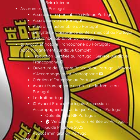
Beira Interior
Assurances au Portugal
Assurance responsabilité civile au Portugal
Assurance vie au Portugal
Assurance automobile au Portugal
Le système d’assurance santé / médical au Portugal
Assurance habitation au Portugal
⚖️ Avocat et Notaire Francophone au Portugal :
Accompagnement Juridique Complet
Traduction Certifiée au Portugal : Service Juridique
Francophone 📄
Ouverture de Compte Bancaire au Portugal : Service
d’Accompagnement Francophone 🏦
Création d’Entreprise au Portugal
Avocat francophone en droit de la famille au
Portugal
Le droit portugais
⚖️ Avocat Franco-Portugais Succession :
Accompagnement Juridique France – Portugal
Obtention du NIF Portugais
🏠 Vendre une Maison Héritée au Portugal :
Guide Pratique 2025
Avocat immigration Portugal
Météo