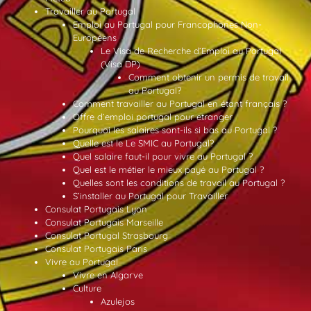
Travailler au Portugal
Emploi au Portugal pour Francophones Non-
Européens
Le Visa de Recherche d’Emploi au Portugal
(Visa DP)
Comment obtenir un permis de travail
au Portugal?
Comment travailler au Portugal en étant français ?
Offre d’emploi portugal pour etranger
Pourquoi les salaires sont-ils si bas au Portugal ?
Quelle est le Le SMIC au Portugal?
Quel salaire faut-il pour vivre au Portugal ?
Quel est le métier le mieux payé au Portugal ?
Quelles sont les conditions de travail au Portugal ?
S’installer au Portugal pour Travailler
Consulat Portugais Lyon
Consulat Portugais Marseille
Consulat Portugal Strasbourg
Consulat Portugais Paris
Vivre au Portugal
Vivre en Algarve
Culture
Azulejos