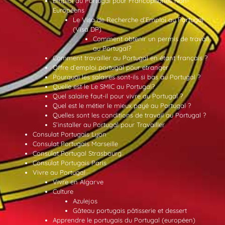
Emploi au Portugal pour Francophones Non-
Européens
Le Visa de Recherche d’Emploi au Portugal
(Visa DP)
Comment obtenir un permis de travail
au Portugal?
Comment travailler au Portugal en étant français ?
Offre d’emploi portugal pour etranger
Pourquoi les salaires sont-ils si bas au Portugal ?
Quelle est le Le SMIC au Portugal?
Quel salaire faut-il pour vivre au Portugal ?
Quel est le métier le mieux payé au Portugal ?
Quelles sont les conditions de travail au Portugal ?
S’installer au Portugal pour Travailler
Consulat Portugais Lyon
Consulat Portugais Marseille
Consulat Portugal Strasbourg
Consulat Portugais Paris
Vivre au Portugal
Vivre en Algarve
Culture
Azulejos
Gâteau portugais pâtisserie et dessert
Apprendre le portugais du Portugal (européen)