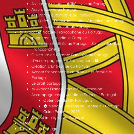
Assurance responsabilité civile au Portugal
Assurance vie au Portugal
Assurance automobile au Portugal
Le système d’assurance santé / médical au Portugal
Assurance habitation au Portugal
⚖️ Avocat et Notaire Francophone au Portugal :
Accompagnement Juridique Complet
Traduction Certifiée au Portugal : Service Juridique
Francophone 📄
Ouverture de Compte Bancaire au Portugal : Service
d’Accompagnement Francophone 🏦
Création d’Entreprise au Portugal
Avocat francophone en droit de la famille au
Portugal
Le droit portugais
⚖️ Avocat Franco-Portugais Succession :
Accompagnement Juridique France – Portugal
Obtention du NIF Portugais
🏠 Vendre une Maison Héritée au Portugal :
Guide Pratique 2025
Avocat immigration Portugal
Météo
Travailler au Portugal