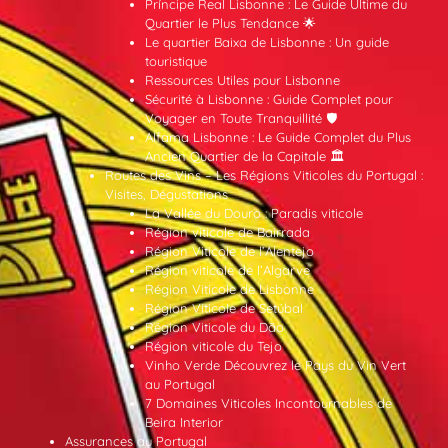
Príncipe Real Lisbonne : Le Guide Ultime du
Quartier le Plus Tendance 🌟
Le quartier Baixa de Lisbonne : Un guide
touristique
Ressources Utiles pour Lisbonne
Sécurité à Lisbonne : Guide Complet pour
Voyager en Toute Tranquillité 🛡️
Alfama Lisbonne : Le Guide Complet du Plus
Ancien Quartier de la Capitale 🏛️
Routes des Vins – Les Régions Viticoles du Portugal :
Visites, Dégustations
La Vallée du Douro : Paradis viticole
Région viticole de Bairrada
Région Viticole de l’Alentejo
Région viticole de l’Algarve
Région Viticole de Lisbonne
Région Viticole de Setúbal
Région Viticole du Dão
Région viticole du Tejo
Vinho Verde Découvrez le Pays du Vin Vert
au Portugal
7 Domaines Viticoles Incontournables de
Beira Interior
Assurances au Portugal