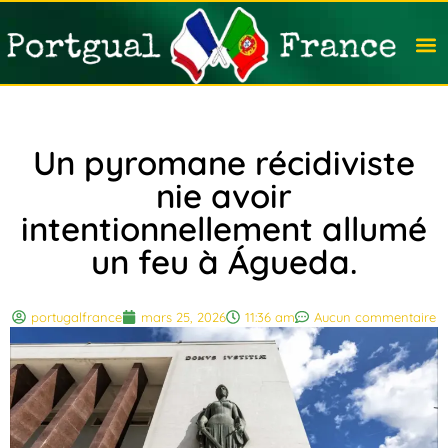
Travail
Nation
Avocat
Vivre
Immobi
Voyag
Un pyromane récidiviste
nie avoir
intentionnellement allumé
un feu à Águeda.
portugalfrance
mars 25, 2026
11:36 am
Aucun commentaire