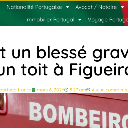
Nationalité Portugaise
Avocat / Notaire
Immobilier Portugal
Voyage Portuga
t un blessé grav
un toit à Figueir
portugalfrance
mars 6, 2026
5:27 am
Aucun commenta