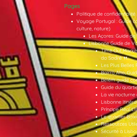
Pages
Politique de confidentialité
Voyage Portugal : Guide co
culture, nature)
Les Açores: Guide de
Lisbonne Guide de V
Time Out Market
do Sodré 🍴
Les Plus Belles 
Bairro Alto, Gu
Belém guide co
Guide du quarti
La vie nocturne
Lisbonne Itinéra
Príncipe Real Li
Le quartier Baix
Ressources Util
Sécurité à Lisbo