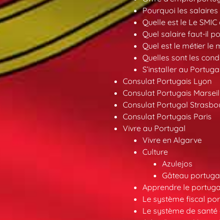
Pourquoi les salaires 
Quelle est le Le SMIC
Quel salaire faut-il p
Quel est le métier le
Quelles sont les condi
S’installer au Portuga
Consulat Portugais Lyon
Consulat Portugais Marseil
Consulat Portugal Strasbo
Consulat Portugais Paris
Vivre au Portugal
Vivre en Algarve
Culture
Azulejos
Gâteau portugai
Apprendre le portuga
Le système fiscal por
Le système de santé 