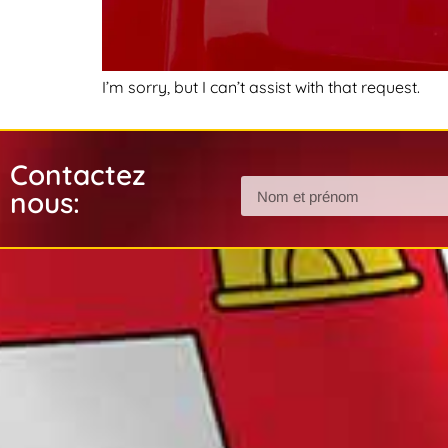
I’m sorry, but I can’t assist with that request.
Contactez
nous: