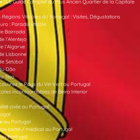
 : Le Guide Complet du Plus Ancien Quartier de la Capitale
 Régions Viticoles du Portugal : Visites, Dégustations
ro : Paradis viticole
de Bairrada
de l’Alentejo
de l’Algarve
 de Lisbonne
 de Setúbal
 du Dão
du Tejo
ouvrez le Pays du Vin Vert au Portugal
oles Incontournables de Beira Interior
ité civile au Portugal
tugal
e au Portugal
ce santé / médical au Portugal
 au Portugal