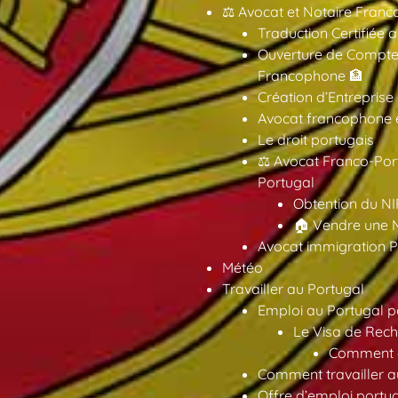
⚖️ Avocat et Notaire Fra
Traduction Certifiée 
Ouverture de Compte
Francophone 🏦
Création d’Entreprise
Avocat francophone en
Le droit portugais
⚖️ Avocat Franco-Por
Portugal
Obtention du NI
🏠 Vendre une M
Avocat immigration P
Météo
Travailler au Portugal
Emploi au Portugal 
Le Visa de Rech
Comment ob
Comment travailler au
Offre d’emploi portu