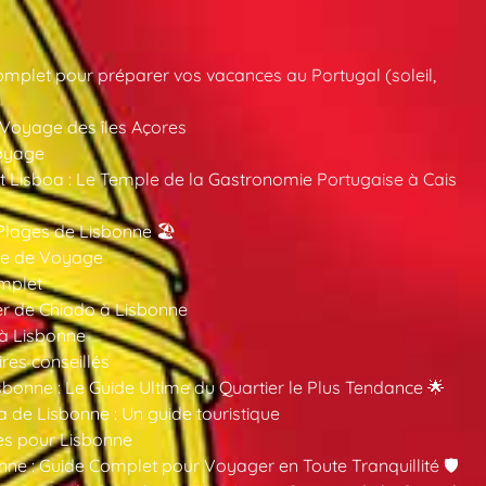
mplet pour préparer vos vacances au Portugal (soleil,
 Voyage des îles Açores
oyage
 Lisboa : Le Temple de la Gastronomie Portugaise à Cais
Plages de Lisbonne 🏖️
ide de Voyage
mplet
er de Chiado à Lisbonne
 à Lisbonne
ires conseillés
sbonne : Le Guide Ultime du Quartier le Plus Tendance 🌟
a de Lisbonne : Un guide touristique
es pour Lisbonne
nne : Guide Complet pour Voyager en Toute Tranquillité 🛡️