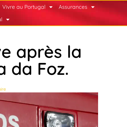
Vivre au Portugal
Assurances
l
e après la
a da Foz.
ire