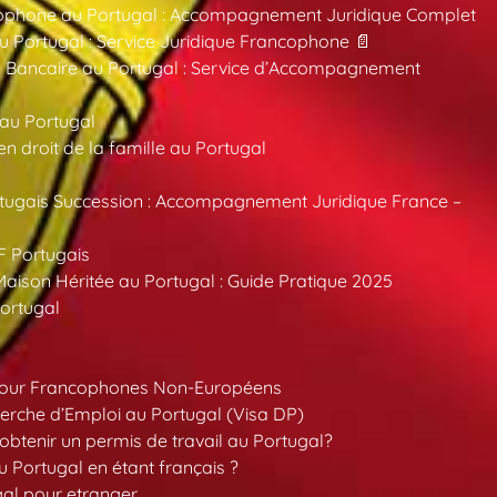
ncophone au Portugal : Accompagnement Juridique Complet
au Portugal : Service Juridique Francophone 📄
 Bancaire au Portugal : Service d’Accompagnement
 au Portugal
 droit de la famille au Portugal
tugais Succession : Accompagnement Juridique France –
F Portugais
aison Héritée au Portugal : Guide Pratique 2025
ortugal
pour Francophones Non-Européens
erche d’Emploi au Portugal (Visa DP)
tenir un permis de travail au Portugal?
 Portugal en étant français ?
gal pour etranger