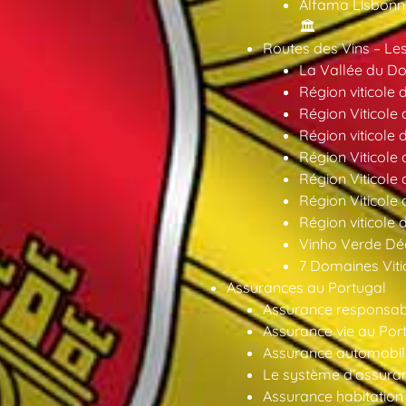
Alfama Lisbonne
🏛️
Routes des Vins – Les
La Vallée du Dou
Région viticole 
Région Viticole 
Région viticole 
Région Viticole
Région Viticole
Région Viticole
Région viticole 
Vinho Verde Déc
7 Domaines Vitic
Assurances au Portugal
Assurance responsabil
Assurance vie au Por
Assurance automobil
Le système d’assuran
Assurance habitation