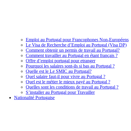
Emploi au Portugal pour Francophones Non-Européens
Le Visa de Recherche d’Emploi au Portugal (Visa DP)
Comment obtenir un permis de travail au Portugal?
Comment travailler au Portugal en étant français ?
Offre d’emploi portugal pour etranger
Pourquoi les salaires sont-ils si bas au Portugal ?
Quelle est le Le SMIC au Portugal?
Quel salaire faut-il pour vivre au Portugal ?
Quel est le métier le mieux payé au Portugal ?
Quelles sont les conditions de travail au Portugal ?
S’installer au Portugal pour Travailler
Nationalité Portugaise