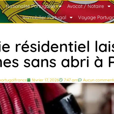
Nationalité Portugaise
Avocat / Notaire
Immobilier Portugal
Voyage Portuga
e résidentiel la
es sans abri à 
portugalfrance
février 17, 2026
7:47 am
Aucun commenta