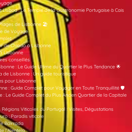
oyage
 Lisboa : Le Temple de la Gastronomie Portugaise à Cais
Plages de Lisbonne 🏖️
ide de Voyage
mplet
er de Chiado à Lisbonne
 à Lisbonne
ires conseillés
sbonne : Le Guide Ultime du Quartier le Plus Tendance 🌟
a de Lisbonne : Un guide touristique
es pour Lisbonne
nne : Guide Complet pour Voyager en Toute Tranquillité 🛡️
 : Le Guide Complet du Plus Ancien Quartier de la Capitale
 Régions Viticoles du Portugal : Visites, Dégustations
ro : Paradis viticole
de Bairrada
de l’Alentejo