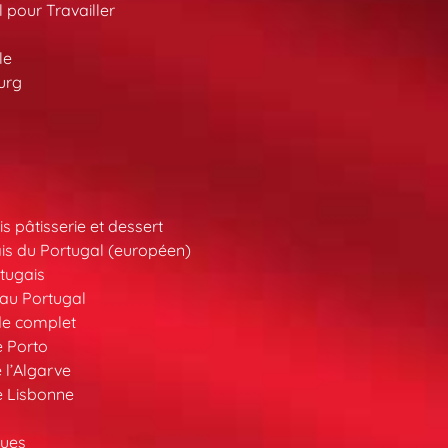
l pour Travailler
le
urg
s pâtisserie et dessert
is du Portugal (européen)
tugais
au Portugal
de complet
e Porto
 l’Algarve
e Lisbonne
ques