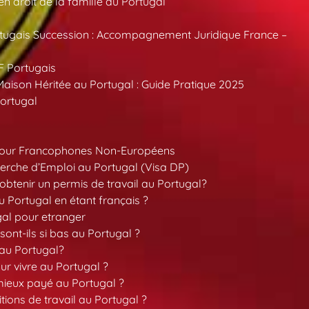
 droit de la famille au Portugal
tugais Succession : Accompagnement Juridique France –
F Portugais
aison Héritée au Portugal : Guide Pratique 2025
ortugal
pour Francophones Non-Européens
erche d’Emploi au Portugal (Visa DP)
tenir un permis de travail au Portugal?
 Portugal en étant français ?
gal pour etranger
sont-ils si bas au Portugal ?
 au Portugal?
our vivre au Portugal ?
 mieux payé au Portugal ?
tions de travail au Portugal ?