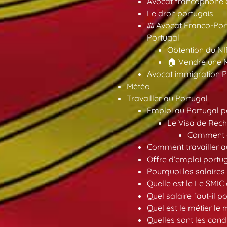
Avocat francophone en
Le droit portugais
⚖️ Avocat Franco-Por
Portugal
Obtention du NI
🏠 Vendre une M
Avocat immigration P
Météo
Travailler au Portugal
Emploi au Portugal 
Le Visa de Rech
Comment ob
Comment travailler au
Offre d’emploi portu
Pourquoi les salaires 
Quelle est le Le SMIC
Quel salaire faut-il p
Quel est le métier le
Quelles sont les condi