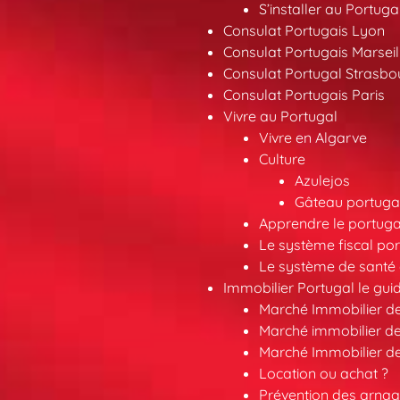
S’installer au Portuga
Consulat Portugais Lyon
Consulat Portugais Marseil
Consulat Portugal Strasbo
Consulat Portugais Paris
Vivre au Portugal
Vivre en Algarve
Culture
Azulejos
Gâteau portugai
Apprendre le portuga
Le système fiscal por
Le système de santé 
Immobilier Portugal le gui
Marché Immobilier d
Marché immobilier de
Marché Immobilier d
Location ou achat ?
Prévention des arna