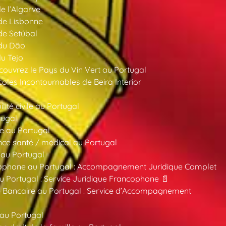
de l’Algarve
 de Lisbonne
 de Setúbal
 du Dão
du Tejo
ouvrez le Pays du Vin Vert au Portugal
oles Incontournables de Beira Interior
ité civile au Portugal
tugal
e au Portugal
ce santé / médical au Portugal
 au Portugal
ncophone au Portugal : Accompagnement Juridique Complet
au Portugal : Service Juridique Francophone 📄
 Bancaire au Portugal : Service d’Accompagnement
 au Portugal