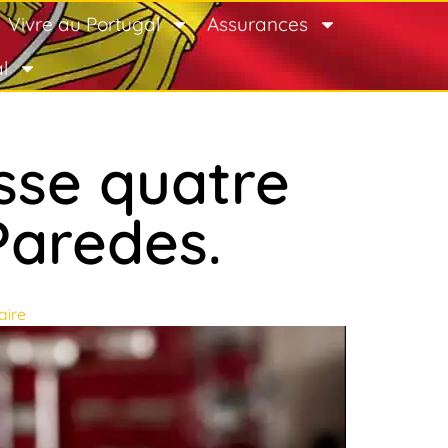
Vivre au Portugal
Assurances
l
isse quatre
Paredes.
ire