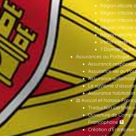
Région viticole 
Région Viticole
Région Viticole
Région Viticole
Région viticole 
Vinho Verde Déc
7 Domaines Vitic
Assurances au Portugal
Assurance responsabil
Assurance vie au Por
Assurance automobil
Le système d’assuran
Assurance habitation
⚖️ Avocat et Notaire Fra
Traduction Certifiée 
Ouverture de Compte
Francophone 🏦
Création d’Entreprise