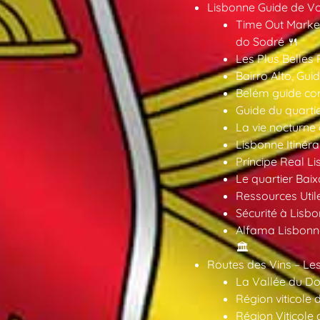
Lisbonne Guide de V
Time Out Market
do Sodré 🍴
Les Plus Belles 
Bairro Alto, Gu
Belém guide co
Guide du quarti
La vie nocturne
Lisbonne Itinéra
Príncipe Real Li
Le quartier Baix
Ressources Util
Sécurité à Lisbo
Alfama Lisbonne
🏛️
Routes des Vins – Les
La Vallée du Dou
Région viticole 
Région Viticole 