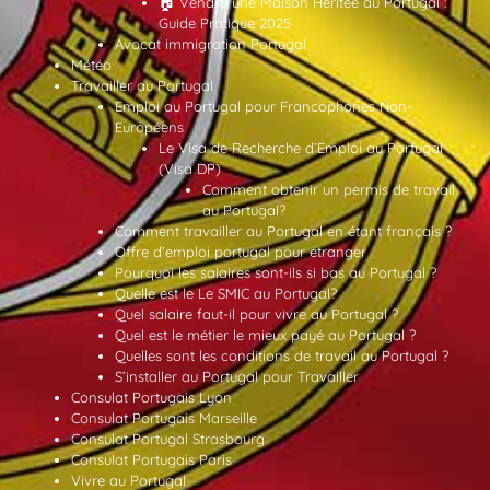
🏠 Vendre une Maison Héritée au Portugal :
Guide Pratique 2025
Avocat immigration Portugal
Météo
Travailler au Portugal
Emploi au Portugal pour Francophones Non-
Européens
Le Visa de Recherche d’Emploi au Portugal
(Visa DP)
Comment obtenir un permis de travail
au Portugal?
Comment travailler au Portugal en étant français ?
Offre d’emploi portugal pour etranger
Pourquoi les salaires sont-ils si bas au Portugal ?
Quelle est le Le SMIC au Portugal?
Quel salaire faut-il pour vivre au Portugal ?
Quel est le métier le mieux payé au Portugal ?
Quelles sont les conditions de travail au Portugal ?
S’installer au Portugal pour Travailler
Consulat Portugais Lyon
Consulat Portugais Marseille
Consulat Portugal Strasbourg
Consulat Portugais Paris
Vivre au Portugal