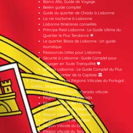
Bairro Alto, Guide de Voyage
Belém guide complet
Guide du quartier de Chiado à Lisbonne
La vie nocturne à Lisbonne
Lisbonne Itinéraires conseillés
Príncipe Real Lisbonne : Le Guide Ultime du
Quartier le Plus Tendance 🌟
Le quartier Baixa de Lisbonne : Un guide
touristique
Ressources Utiles pour Lisbonne
Sécurité à Lisbonne : Guide Complet pour
Voyager en Toute Tranquillité 🛡️
Alfama Lisbonne : Le Guide Complet du Plus
Ancien Quartier de la Capitale 🏛️
Routes des Vins – Les Régions Viticoles du Portugal :
Visites, Dégustations
La Vallée du Douro : Paradis viticole
Région viticole de Bairrada
Région Viticole de l’Alentejo
Région viticole de l’Algarve
Région Viticole de Lisbonne
Région Viticole de Setúbal
Région Viticole du Dão
Région viticole du Tejo