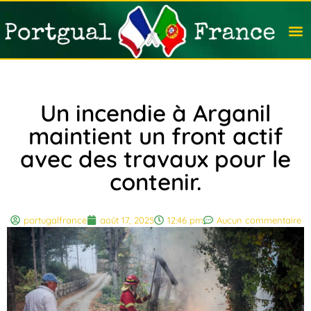
Travail
Nation
Avocat
Vivre
Immobi
Voyag
Un incendie à Arganil
maintient un front actif
avec des travaux pour le
contenir.
portugalfrance
août 17, 2025
12:46 pm
Aucun commentaire