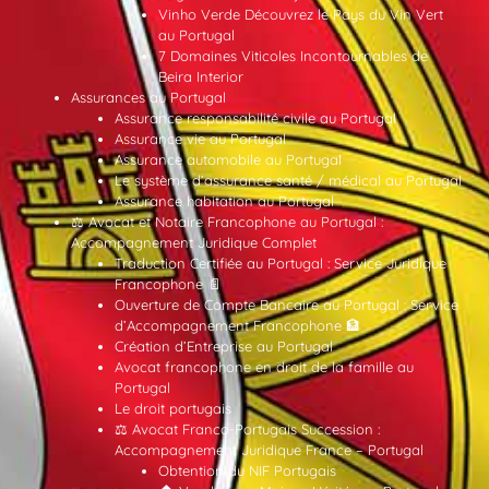
Vinho Verde Découvrez le Pays du Vin Vert
au Portugal
7 Domaines Viticoles Incontournables de
Beira Interior
Assurances au Portugal
Assurance responsabilité civile au Portugal
Assurance vie au Portugal
Assurance automobile au Portugal
Le système d’assurance santé / médical au Portugal
Assurance habitation au Portugal
⚖️ Avocat et Notaire Francophone au Portugal :
Accompagnement Juridique Complet
Traduction Certifiée au Portugal : Service Juridique
Francophone 📄
Ouverture de Compte Bancaire au Portugal : Service
d’Accompagnement Francophone 🏦
Création d’Entreprise au Portugal
Avocat francophone en droit de la famille au
Portugal
Le droit portugais
⚖️ Avocat Franco-Portugais Succession :
Accompagnement Juridique France – Portugal
Obtention du NIF Portugais