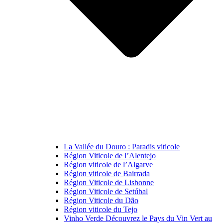
La Vallée du Douro : Paradis viticole
Région Viticole de l’Alentejo
Région viticole de l’Algarve
Région viticole de Bairrada
Région Viticole de Lisbonne
Région Viticole de Setúbal
Région Viticole du Dão
Région viticole du Tejo
Vinho Verde Découvrez le Pays du Vin Vert au