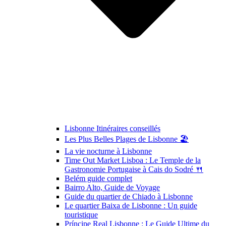
Lisbonne Itinéraires conseillés
Les Plus Belles Plages de Lisbonne 🏖️
La vie nocturne à Lisbonne
Time Out Market Lisboa : Le Temple de la
Gastronomie Portugaise à Cais do Sodré 🍴
Belém guide complet
Bairro Alto, Guide de Voyage
Guide du quartier de Chiado à Lisbonne
Le quartier Baixa de Lisbonne : Un guide
touristique
Príncipe Real Lisbonne : Le Guide Ultime du