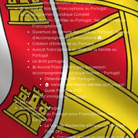
Assurance habitation au Portugal
⚖️ Avocat et Notaire Francophone au Portugal :
Accompagnement Juridique Complet
Traduction Certifiée au Portugal : Service Juridique
Francophone 📄
Ouverture de Compte Bancaire au Portugal : Service
d’Accompagnement Francophone 🏦
Création d’Entreprise au Portugal
Avocat francophone en droit de la famille au
Portugal
Le droit portugais
⚖️ Avocat Franco-Portugais Succession :
Accompagnement Juridique France – Portugal
Obtention du NIF Portugais
🏠 Vendre une Maison Héritée au Portugal :
Guide Pratique 2025
Avocat immigration Portugal
Météo
Travailler au Portugal
Emploi au Portugal pour Francophones Non-
Européens
Le Visa de Recherche d’Emploi au Portugal
(Visa DP)
Comment obtenir un permis de travail