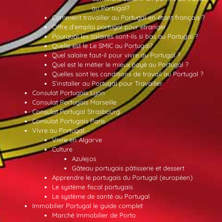
au Portugal?
Comment travailler au Portugal en étant français ?
Offre d’emploi portugal pour etranger
Pourquoi les salaires sont-ils si bas au Portugal ?
Quelle est le Le SMIC au Portugal?
Quel salaire faut-il pour vivre au Portugal ?
Quel est le métier le mieux payé au Portugal ?
Quelles sont les conditions de travail au Portugal ?
S’installer au Portugal pour Travailler
Consulat Portugais Lyon
Consulat Portugais Marseille
Consulat Portugal Strasbourg
Consulat Portugais Paris
Vivre au Portugal
Vivre en Algarve
Culture
Azulejos
Gâteau portugais pâtisserie et dessert
Apprendre le portugais du Portugal (européen)
Le système fiscal portugais
Le système de santé au Portugal
Immobilier Portugal le guide complet
Marché Immobilier de Porto