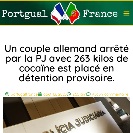
Travail
Nation
Avocat
Vivre
Immobi
Voyag
Un couple allemand arrêté
par la PJ avec 263 kilos de
cocaïne est placé en
détention provisoire.
portugalfrance
août 13, 2025
2:55 am
Aucun commentaire