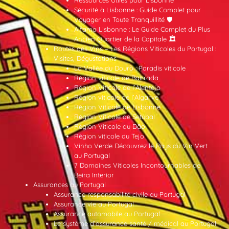
Sécurité à Lisbonne : Guide Complet pour
Voyager en Toute Tranquillité 🛡️
Alfama Lisbonne : Le Guide Complet du Plus
Ancien Quartier de la Capitale 🏛️
Routes des Vins – Les Régions Viticoles du Portugal :
Visites, Dégustations
La Vallée du Douro : Paradis viticole
Région viticole de Bairrada
Région Viticole de l’Alentejo
Région viticole de l’Algarve
Région Viticole de Lisbonne
Région Viticole de Setúbal
Région Viticole du Dão
Région viticole du Tejo
Vinho Verde Découvrez le Pays du Vin Vert
au Portugal
7 Domaines Viticoles Incontournables de
Beira Interior
Assurances au Portugal
Assurance responsabilité civile au Portugal
Assurance vie au Portugal
Assurance automobile au Portugal
Le système d’assurance santé / médical au Portugal