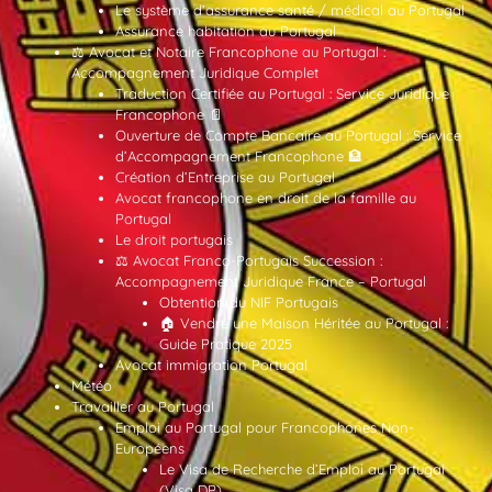
Le système d’assurance santé / médical au Portugal
Assurance habitation au Portugal
⚖️ Avocat et Notaire Francophone au Portugal :
Accompagnement Juridique Complet
Traduction Certifiée au Portugal : Service Juridique
Francophone 📄
Ouverture de Compte Bancaire au Portugal : Service
d’Accompagnement Francophone 🏦
Création d’Entreprise au Portugal
Avocat francophone en droit de la famille au
Portugal
Le droit portugais
⚖️ Avocat Franco-Portugais Succession :
Accompagnement Juridique France – Portugal
Obtention du NIF Portugais
🏠 Vendre une Maison Héritée au Portugal :
Guide Pratique 2025
Avocat immigration Portugal
Météo
Travailler au Portugal
Emploi au Portugal pour Francophones Non-
Européens
Le Visa de Recherche d’Emploi au Portugal
(Visa DP)