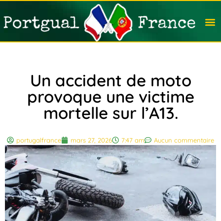
Travail
Nation
Avocat
Vivre
Immobi
Voyag
Un accident de moto
provoque une victime
mortelle sur l’A13.
portugalfrance
mars 27, 2026
7:47 am
Aucun commentaire