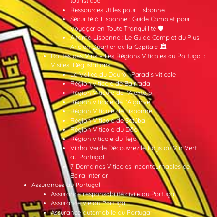
touristique
Ressources Utiles pour Lisbonne
Sécurité à Lisbonne : Guide Complet pour
Voyager en Toute Tranquillité 🛡️
Alfama Lisbonne : Le Guide Complet du Plus
Ancien Quartier de la Capitale 🏛️
Routes des Vins – Les Régions Viticoles du Portugal :
Visites, Dégustations
La Vallée du Douro : Paradis viticole
Région viticole de Bairrada
Région Viticole de l’Alentejo
Région viticole de l’Algarve
Région Viticole de Lisbonne
Région Viticole de Setúbal
Région Viticole du Dão
Région viticole du Tejo
Vinho Verde Découvrez le Pays du Vin Vert
au Portugal
7 Domaines Viticoles Incontournables de
Beira Interior
Assurances au Portugal
Assurance responsabilité civile au Portugal
Assurance vie au Portugal
Assurance automobile au Portugal