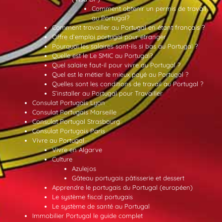
Comment obtenir un permis de travail
au Portugal?
Comment travailler au Portugal en étant français ?
Offre d’emploi portugal pour etranger
Pourquoi les salaires sont-ils si bas au Portugal ?
Quelle est le Le SMIC au Portugal?
Quel salaire faut-il pour vivre au Portugal ?
Quel est le métier le mieux payé au Portugal ?
Quelles sont les conditions de travail au Portugal ?
S’installer au Portugal pour Travailler
Consulat Portugais Lyon
Consulat Portugais Marseille
Consulat Portugal Strasbourg
Consulat Portugais Paris
Vivre au Portugal
Vivre en Algarve
Culture
Azulejos
Gâteau portugais pâtisserie et dessert
Apprendre le portugais du Portugal (européen)
Le système fiscal portugais
Le système de santé au Portugal
Immobilier Portugal le guide complet