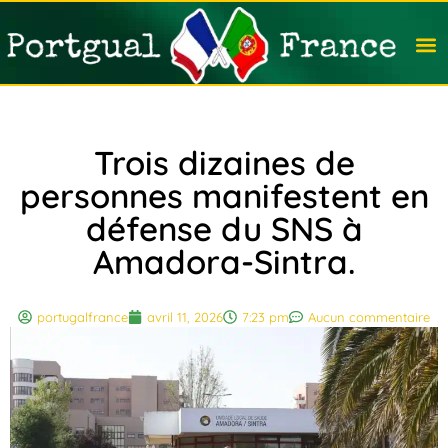
Travail
Nation
Avocat
Vivre
Immobi
Voyag
Trois dizaines de
personnes manifestent en
défense du SNS à
Amadora-Sintra.
portugalfrance
avril 11, 2026
7:23 pm
Aucun commentaire