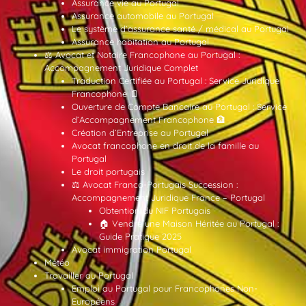
Assurance vie au Portugal
Assurance automobile au Portugal
Le système d’assurance santé / médical au Portugal
Assurance habitation au Portugal
⚖️ Avocat et Notaire Francophone au Portugal :
Accompagnement Juridique Complet
Traduction Certifiée au Portugal : Service Juridique
Francophone 📄
Ouverture de Compte Bancaire au Portugal : Service
d’Accompagnement Francophone 🏦
Création d’Entreprise au Portugal
Avocat francophone en droit de la famille au
Portugal
Le droit portugais
⚖️ Avocat Franco-Portugais Succession :
Accompagnement Juridique France – Portugal
Obtention du NIF Portugais
🏠 Vendre une Maison Héritée au Portugal :
Guide Pratique 2025
Avocat immigration Portugal
Météo
Travailler au Portugal
Emploi au Portugal pour Francophones Non-
Européens