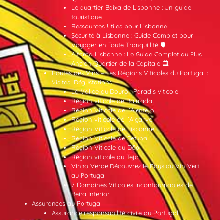
Le quartier Baixa de Lisbonne : Un guide
touristique
Ressources Utiles pour Lisbonne
Sécurité à Lisbonne : Guide Complet pour
Voyager en Toute Tranquillité 🛡️
Alfama Lisbonne : Le Guide Complet du Plus
Ancien Quartier de la Capitale 🏛️
Routes des Vins – Les Régions Viticoles du Portugal :
Visites, Dégustations
La Vallée du Douro : Paradis viticole
Région viticole de Bairrada
Région Viticole de l’Alentejo
Région viticole de l’Algarve
Région Viticole de Lisbonne
Région Viticole de Setúbal
Région Viticole du Dão
Région viticole du Tejo
Vinho Verde Découvrez le Pays du Vin Vert
au Portugal
7 Domaines Viticoles Incontournables de
Beira Interior
Assurances au Portugal
Assurance responsabilité civile au Portugal