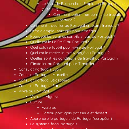
Le Visa de Recherche d’Emploi au Portugal
(Visa DP)
Comment obtenir un permis de travail
au Portugal?
Comment travailler au Portugal en étant français ?
Offre d’emploi portugal pour etranger
Pourquoi les salaires sont-ils si bas au Portugal ?
Quelle est le Le SMIC au Portugal?
Quel salaire faut-il pour vivre au Portugal ?
Quel est le métier le mieux payé au Portugal ?
Quelles sont les conditions de travail au Portugal ?
S’installer au Portugal pour Travailler
Consulat Portugais Lyon
Consulat Portugais Marseille
Consulat Portugal Strasbourg
Consulat Portugais Paris
Vivre au Portugal
Vivre en Algarve
Culture
Azulejos
Gâteau portugais pâtisserie et dessert
Apprendre le portugais du Portugal (européen)
Le système fiscal portugais