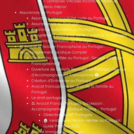
7 Domaines Viticoles Incontournables de
Beira Interior
Assurances au Portugal
Assurance responsabilité civile au Portugal
Assurance vie au Portugal
Assurance automobile au Portugal
Le système d’assurance santé / médical au Portugal
Assurance habitation au Portugal
⚖️ Avocat et Notaire Francophone au Portugal :
Accompagnement Juridique Complet
Traduction Certifiée au Portugal : Service Juridique
Francophone 📄
Ouverture de Compte Bancaire au Portugal : Service
d’Accompagnement Francophone 🏦
Création d’Entreprise au Portugal
Avocat francophone en droit de la famille au
Portugal
Le droit portugais
⚖️ Avocat Franco-Portugais Succession :
Accompagnement Juridique France – Portugal
Obtention du NIF Portugais
🏠 Vendre une Maison Héritée au Portugal :
Guide Pratique 2025
Avocat immigration Portugal