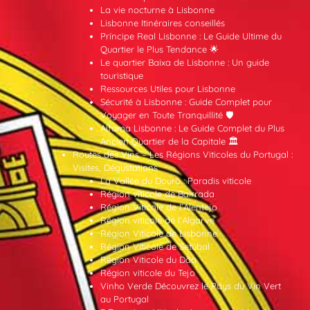
La vie nocturne à Lisbonne
Lisbonne Itinéraires conseillés
Príncipe Real Lisbonne : Le Guide Ultime du
Quartier le Plus Tendance 🌟
Le quartier Baixa de Lisbonne : Un guide
touristique
Ressources Utiles pour Lisbonne
Sécurité à Lisbonne : Guide Complet pour
Voyager en Toute Tranquillité 🛡️
Alfama Lisbonne : Le Guide Complet du Plus
Ancien Quartier de la Capitale 🏛️
Routes des Vins – Les Régions Viticoles du Portugal :
Visites, Dégustations
La Vallée du Douro : Paradis viticole
Région viticole de Bairrada
Région Viticole de l’Alentejo
Région viticole de l’Algarve
Région Viticole de Lisbonne
Région Viticole de Setúbal
Région Viticole du Dão
Région viticole du Tejo
Vinho Verde Découvrez le Pays du Vin Vert
au Portugal