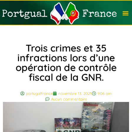
Travail
Nation
Avocat
Vivre
Immobi
Voyag
Trois crimes et 35
infractions lors d’une
opération de contrôle
fiscal de la GNR.
portugalfrance
novembre 13, 2025
9:06 am
Aucun commentaire