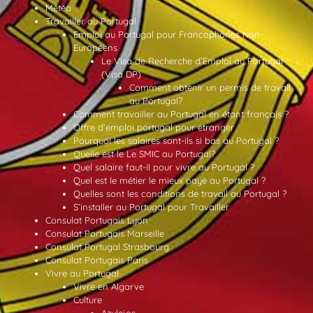
Météo
Travailler au Portugal
Emploi au Portugal pour Francophones Non-
Européens
Le Visa de Recherche d’Emploi au Portugal
(Visa DP)
Comment obtenir un permis de travail
au Portugal?
Comment travailler au Portugal en étant français ?
Offre d’emploi portugal pour etranger
Pourquoi les salaires sont-ils si bas au Portugal ?
Quelle est le Le SMIC au Portugal?
Quel salaire faut-il pour vivre au Portugal ?
Quel est le métier le mieux payé au Portugal ?
Quelles sont les conditions de travail au Portugal ?
S’installer au Portugal pour Travailler
Consulat Portugais Lyon
Consulat Portugais Marseille
Consulat Portugal Strasbourg
Consulat Portugais Paris
Vivre au Portugal
Vivre en Algarve
Culture