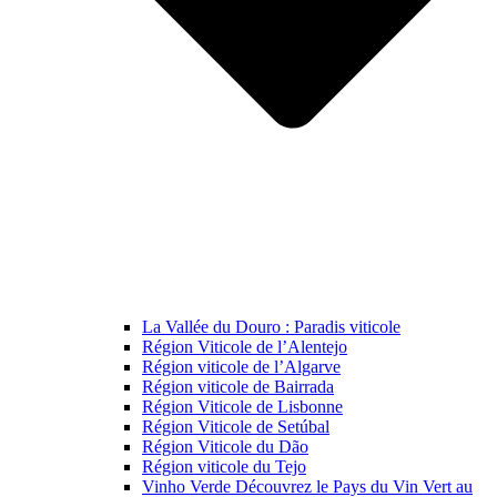
La Vallée du Douro : Paradis viticole
Région Viticole de l’Alentejo
Région viticole de l’Algarve
Région viticole de Bairrada
Région Viticole de Lisbonne
Région Viticole de Setúbal
Région Viticole du Dão
Région viticole du Tejo
Vinho Verde Découvrez le Pays du Vin Vert au