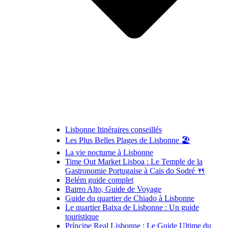
Lisbonne Itinéraires conseillés
Les Plus Belles Plages de Lisbonne 🏖️
La vie nocturne à Lisbonne
Time Out Market Lisboa : Le Temple de la
Gastronomie Portugaise à Cais do Sodré 🍴
Belém guide complet
Bairro Alto, Guide de Voyage
Guide du quartier de Chiado à Lisbonne
Le quartier Baixa de Lisbonne : Un guide
touristique
Príncipe Real Lisbonne : Le Guide Ultime du