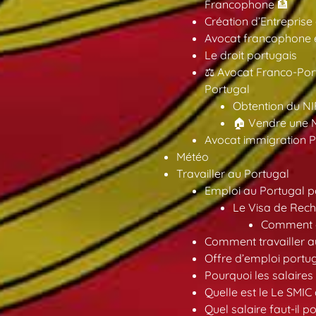
Francophone 🏦
Création d’Entreprise
Avocat francophone en
Le droit portugais
⚖️ Avocat Franco-Por
Portugal
Obtention du NI
🏠 Vendre une M
Avocat immigration P
Météo
Travailler au Portugal
Emploi au Portugal 
Le Visa de Rech
Comment ob
Comment travailler au
Offre d’emploi portu
Pourquoi les salaires 
Quelle est le Le SMIC
Quel salaire faut-il p