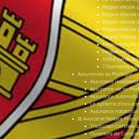
Région viticole 
Région Viticole 
Région viticole 
Région Viticole
Région Viticole
Région Viticole
Région viticole 
Vinho Verde Déc
7 Domaines Vitic
Assurances au Portugal
Assurance responsabil
Assurance vie au Por
Assurance automobil
Le système d’assuran
Assurance habitation
⚖️ Avocat et Notaire Fra
Traduction Certifiée 
Ouverture de Compte