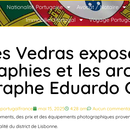
Nationalité Portugaise
Avocat / Notaire
Immobilier Portugal
Voyage Portuga
es Vedras expos
phies et les ar
raphe Eduardo G
portugalfrance
mai 15, 2025
4:28 am
Aucun commenta
cuments, des prix et des équipements photographiques proven
ité du district de Lisbonne.