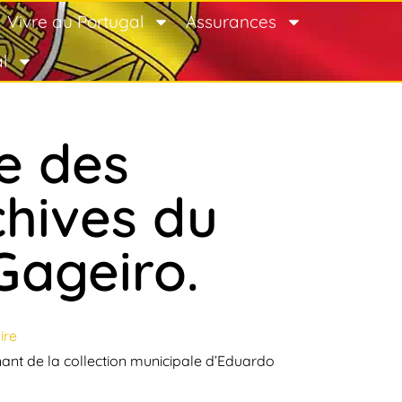
Vivre au Portugal
Assurances
l
e des
chives du
ageiro.
ire
ant de la collection municipale d’Eduardo