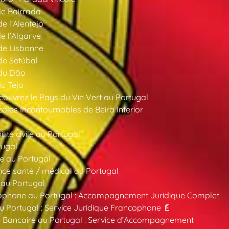
de Bairrada
de l’Alentejo
de l’Algarve
 de Lisbonne
 de Setúbal
 du Dão
du Tejo
ouvrez le Pays du Vin Vert au Portugal
oles Incontournables de Beira Interior
ité civile au Portugal
tugal
e au Portugal
ce santé / médical au Portugal
 au Portugal
ncophone au Portugal : Accompagnement Juridique Complet
au Portugal : Service Juridique Francophone 📄
 Bancaire au Portugal : Service d’Accompagnement