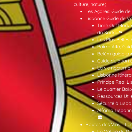
culture, nature)
Les Açores: Guide de
Lisbonne Guide de V
Time Out Market
do Sodré 🍴
Les Plus Belles 
Bairro Alto, Gu
Belém guide co
Guide du quarti
La vie nocturne
Lisbonne Itinéra
Príncipe Real Li
Le quartier Baix
Ressources Util
Sécurité à Lisbo
Alfama Lisbonne
🏛️
Routes des Vins – Les
La Vallée du Dou