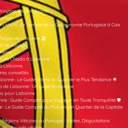
 Voyage des îles Açores
oyage
 Lisboa : Le Temple de la Gastronomie Portugaise à Cais
Plages de Lisbonne 🏖️
ide de Voyage
mplet
er de Chiado à Lisbonne
 à Lisbonne
ires conseillés
sbonne : Le Guide Ultime du Quartier le Plus Tendance 🌟
a de Lisbonne : Un guide touristique
es pour Lisbonne
nne : Guide Complet pour Voyager en Toute Tranquillité 🛡️
 : Le Guide Complet du Plus Ancien Quartier de la Capitale
 Régions Viticoles du Portugal : Visites, Dégustations
ro : Paradis viticole