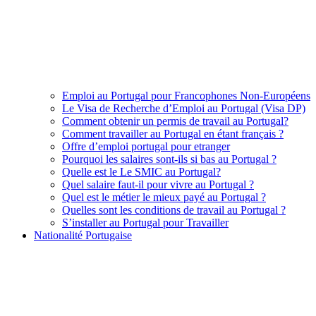
Emploi au Portugal pour Francophones Non-Européens
Le Visa de Recherche d’Emploi au Portugal (Visa DP)
Comment obtenir un permis de travail au Portugal?
Comment travailler au Portugal en étant français ?
Offre d’emploi portugal pour etranger
Pourquoi les salaires sont-ils si bas au Portugal ?
Quelle est le Le SMIC au Portugal?
Quel salaire faut-il pour vivre au Portugal ?
Quel est le métier le mieux payé au Portugal ?
Quelles sont les conditions de travail au Portugal ?
S’installer au Portugal pour Travailler
Nationalité Portugaise