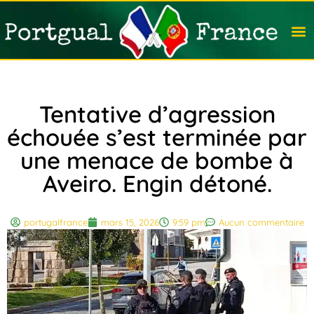
Travail
Nation
Avocat
Vivre
Immobi
Voyag
Tentative d’agression
échouée s’est terminée par
une menace de bombe à
Aveiro. Engin détoné.
portugalfrance
mars 15, 2026
9:59 pm
Aucun commentaire