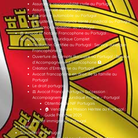
Assurance responsabilité civile au Portugal
Assurance vie au Portugal
Assurance automobile au Portugal
Le système d’assurance santé / médical au Portugal
Assurance habitation au Portugal
⚖️ Avocat et Notaire Francophone au Portugal :
Accompagnement Juridique Complet
Traduction Certifiée au Portugal : Service Juridique
Francophone 📄
Ouverture de Compte Bancaire au Portugal : Service
d’Accompagnement Francophone 🏦
Création d’Entreprise au Portugal
Avocat francophone en droit de la famille au
Portugal
Le droit portugais
⚖️ Avocat Franco-Portugais Succession :
Accompagnement Juridique France – Portugal
Obtention du NIF Portugais
🏠 Vendre une Maison Héritée au Portugal :
Guide Pratique 2025
Avocat immigration Portugal
Météo
Travailler au Portugal