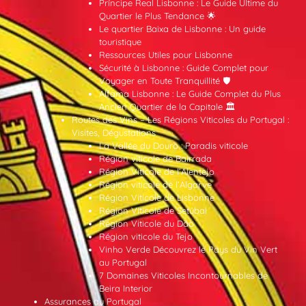
Príncipe Real Lisbonne : Le Guide Ultime du
Quartier le Plus Tendance 🌟
Le quartier Baixa de Lisbonne : Un guide
touristique
Ressources Utiles pour Lisbonne
Sécurité à Lisbonne : Guide Complet pour
Voyager en Toute Tranquillité 🛡️
Alfama Lisbonne : Le Guide Complet du Plus
Ancien Quartier de la Capitale 🏛️
Routes des Vins – Les Régions Viticoles du Portugal :
Visites, Dégustations
La Vallée du Douro : Paradis viticole
Région viticole de Bairrada
Région Viticole de l’Alentejo
Région viticole de l’Algarve
Région Viticole de Lisbonne
Région Viticole de Setúbal
Région Viticole du Dão
Région viticole du Tejo
Vinho Verde Découvrez le Pays du Vin Vert
au Portugal
7 Domaines Viticoles Incontournables de
Beira Interior
Assurances au Portugal