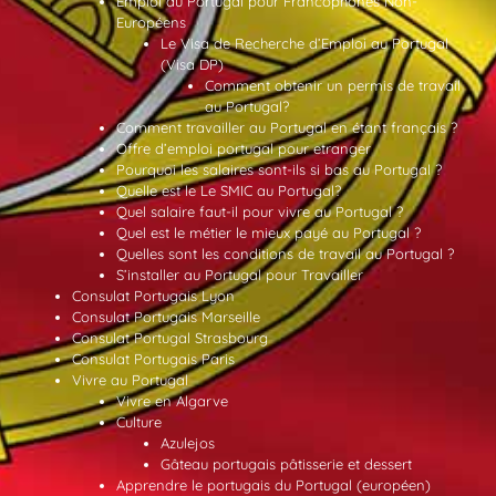
Emploi au Portugal pour Francophones Non-
Européens
Le Visa de Recherche d’Emploi au Portugal
(Visa DP)
Comment obtenir un permis de travail
au Portugal?
Comment travailler au Portugal en étant français ?
Offre d’emploi portugal pour etranger
Pourquoi les salaires sont-ils si bas au Portugal ?
Quelle est le Le SMIC au Portugal?
Quel salaire faut-il pour vivre au Portugal ?
Quel est le métier le mieux payé au Portugal ?
Quelles sont les conditions de travail au Portugal ?
S’installer au Portugal pour Travailler
Consulat Portugais Lyon
Consulat Portugais Marseille
Consulat Portugal Strasbourg
Consulat Portugais Paris
Vivre au Portugal
Vivre en Algarve
Culture
Azulejos
Gâteau portugais pâtisserie et dessert
Apprendre le portugais du Portugal (européen)