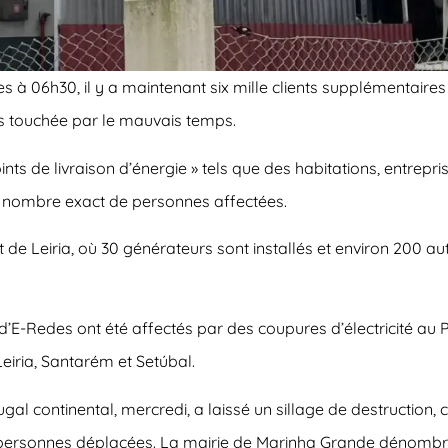
es à 06h30,
il y a maintenant six mille clients supplémentaires 
us touchée par le mauvais temps.
ints de livraison d’énergie » tels que des habitations, entre
r le nombre exact de personnes affectées
.
ct de Leiria, où 30 générateurs sont installés et environ 200 au
d’E-Redes ont été affectés par des coupures d’électricité au P
eiria, Santarém et Setúbal.
gal continental, mercredi, a laissé un sillage de destruction,
s et personnes déplacées. La mairie de Marinha Grande dénomb