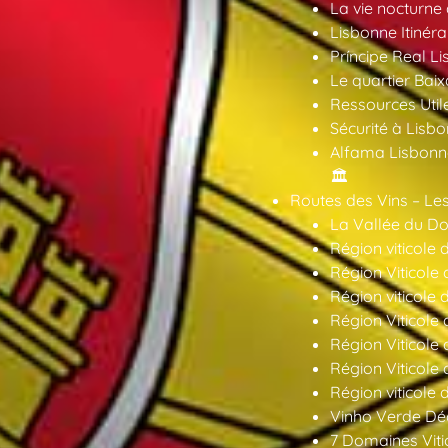
La vie nocturne
Lisbonne Itinéra
Príncipe Real Li
Le quartier Baix
Ressources Util
Sécurité à Lisbo
Alfama Lisbonne
🏛️
Routes des Vins – Les
La Vallée du Dou
Région viticole 
Région Viticole 
Région viticole 
Région Viticole
Région Viticole
Région Viticole
Région viticole 
Vinho Verde Déc
7 Domaines Vitic