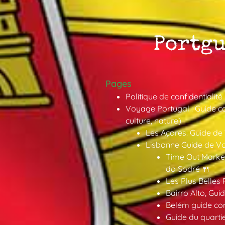
Pages
Politique de confidentialité
Voyage Portugal : Guide co
culture, nature)
Les Açores: Guide de
Lisbonne Guide de V
Time Out Market
do Sodré 🍴
Les Plus Belles 
Bairro Alto, Gu
Belém guide co
Guide du quarti