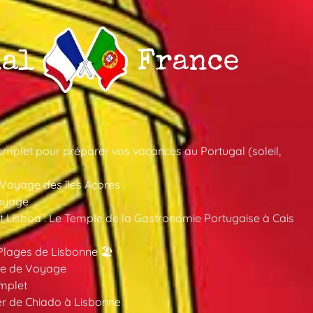
mplet pour préparer vos vacances au Portugal (soleil,
 Voyage des îles Açores
oyage
 Lisboa : Le Temple de la Gastronomie Portugaise à Cais
Plages de Lisbonne 🏖️
ide de Voyage
mplet
er de Chiado à Lisbonne