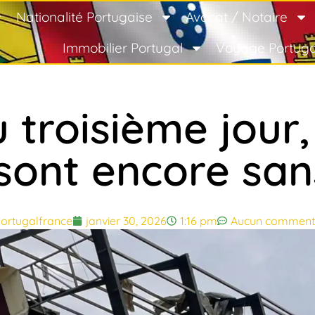
Nationalité Portugaise
Avocat / Notaire
Immobilier Portugal
Voyage Portuga
 troisième jour,
sont encore sans
ortugalfrance
janvier 30, 2026
1:16 pm
Aucun comment