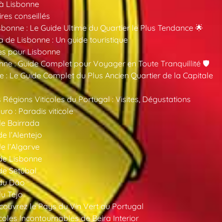
 à Lisbonne
ires conseillés
sbonne : Le Guide Ultime du Quartier le Plus Tendance 🌟
a de Lisbonne : Un guide touristique
es pour Lisbonne
nne : Guide Complet pour Voyager en Toute Tranquillité 🛡️
 : Le Guide Complet du Plus Ancien Quartier de la Capitale
 Régions Viticoles du Portugal : Visites, Dégustations
ro : Paradis viticole
de Bairrada
de l’Alentejo
de l’Algarve
 de Lisbonne
 de Setúbal
 du Dão
du Tejo
ouvrez le Pays du Vin Vert au Portugal
oles Incontournables de Beira Interior