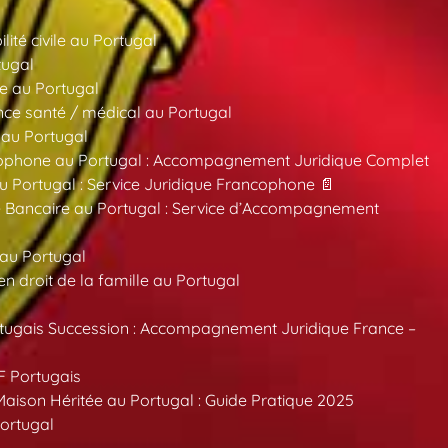
ité civile au Portugal
tugal
e au Portugal
ce santé / médical au Portugal
 au Portugal
ncophone au Portugal : Accompagnement Juridique Complet
au Portugal : Service Juridique Francophone 📄
 Bancaire au Portugal : Service d’Accompagnement
 au Portugal
 droit de la famille au Portugal
tugais Succession : Accompagnement Juridique France –
F Portugais
aison Héritée au Portugal : Guide Pratique 2025
ortugal