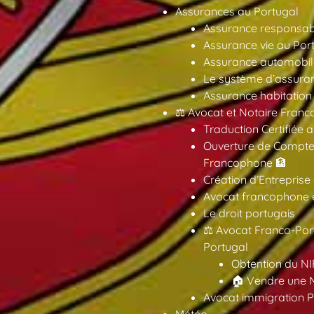
Assurances au Portugal
Assurance responsabil
Assurance vie au Por
Assurance automobil
Le système d’assuran
Assurance habitation
⚖️ Avocat et Notaire Fra
Traduction Certifiée 
Ouverture de Compte
Francophone 🏦
Création d’Entreprise
Avocat francophone en
Le droit portugais
⚖️ Avocat Franco-Por
Portugal
Obtention du NI
🏠 Vendre une M
Avocat immigration P