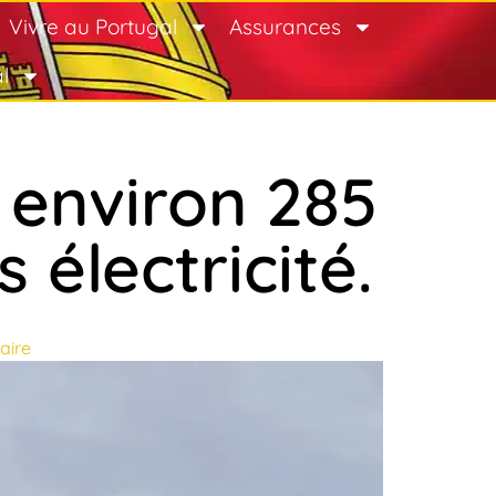
Vivre au Portugal
Assurances
l
 environ 285
 électricité.
aire