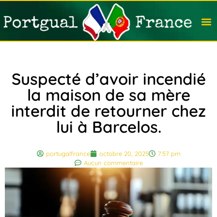
Travail
Nation
Avocat
Vivre
Immobi
Voyag
Suspecté d’avoir incendié
la maison de sa mère
interdit de retourner chez
lui à Barcelos.
portugalfrance
octobre 20, 2025
7:57 pm
Aucun commentaire