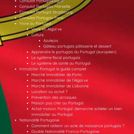
Consulat Portugais Lyon
Consulat Portugais Marseille
Consulat Portugal Strasbourg
Consulat Portugais Paris
Vivre au Portugal
Vivre en Algarve
Culture
Azulejos
Gâteau portugais pâtisserie et dessert
Apprendre le portugais du Portugal (européen)
Le système fiscal portugais
Le système de santé au Portugal
Immobilier Portugal le guide complet
Marché Immobilier de Porto
Marché immobilier de l’Algarve
Marché Immobilier de Lisbonne
Location ou achat ?
Prévention des arnaques
Maison pas cher au Portugal
Achat maison Portugal: demarche acheter un bien
immobilier au Portugal
Nationalité Portugaise
Comment obtenir un acte de naissance portugais ?
Double Nationalité Franco-Portugaise