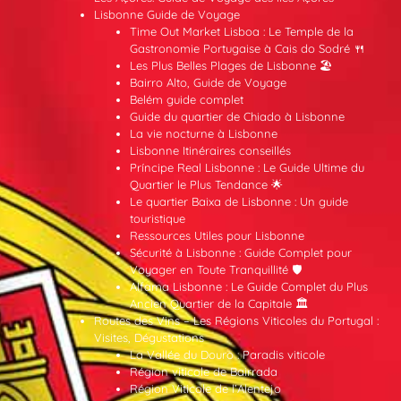
Lisbonne Guide de Voyage
Time Out Market Lisboa : Le Temple de la
Gastronomie Portugaise à Cais do Sodré 🍴
Les Plus Belles Plages de Lisbonne 🏖️
Bairro Alto, Guide de Voyage
Belém guide complet
Guide du quartier de Chiado à Lisbonne
La vie nocturne à Lisbonne
Lisbonne Itinéraires conseillés
Príncipe Real Lisbonne : Le Guide Ultime du
Quartier le Plus Tendance 🌟
Le quartier Baixa de Lisbonne : Un guide
touristique
Ressources Utiles pour Lisbonne
Sécurité à Lisbonne : Guide Complet pour
Voyager en Toute Tranquillité 🛡️
Alfama Lisbonne : Le Guide Complet du Plus
Ancien Quartier de la Capitale 🏛️
Routes des Vins – Les Régions Viticoles du Portugal :
Visites, Dégustations
La Vallée du Douro : Paradis viticole
Région viticole de Bairrada
Région Viticole de l’Alentejo