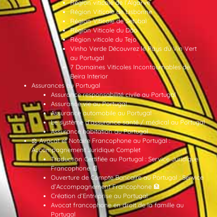
Région viticole de l’Algarve
Région Viticole de Lisbonne
Région Viticole de Setúbal
Région Viticole du Dão
Région viticole du Tejo
Vinho Verde Découvrez le Pays du Vin Vert
au Portugal
7 Domaines Viticoles Incontournables de
Beira Interior
Assurances au Portugal
Assurance responsabilité civile au Portugal
Assurance vie au Portugal
Assurance automobile au Portugal
Le système d’assurance santé / médical au Portugal
Assurance habitation au Portugal
⚖️ Avocat et Notaire Francophone au Portugal :
Accompagnement Juridique Complet
Traduction Certifiée au Portugal : Service Juridique
Francophone 📄
Ouverture de Compte Bancaire au Portugal : Service
d’Accompagnement Francophone 🏦
Création d’Entreprise au Portugal
Avocat francophone en droit de la famille au
Portugal