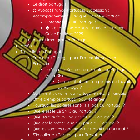
Le droit portugais
⚖️ Avocat Franco-Portugais Succession :
Accompagnement Juridique France – Portugal
Obtention du NIF Portugais
🏠 Vendre une Maison Héritée au Portugal :
Guide Pratique 2025
Avocat immigration Portugal
Météo
Travailler au Portugal
Emploi au Portugal pour Francophones Non-
Européens
Le Visa de Recherche d’Emploi au Portugal
(Visa DP)
Comment obtenir un permis de travail
au Portugal?
Comment travailler au Portugal en étant français ?
Offre d’emploi portugal pour etranger
Pourquoi les salaires sont-ils si bas au Portugal ?
Quelle est le Le SMIC au Portugal?
Quel salaire faut-il pour vivre au Portugal ?
Quel est le métier le mieux payé au Portugal ?
Quelles sont les conditions de travail au Portugal ?
S’installer au Portugal pour Travailler