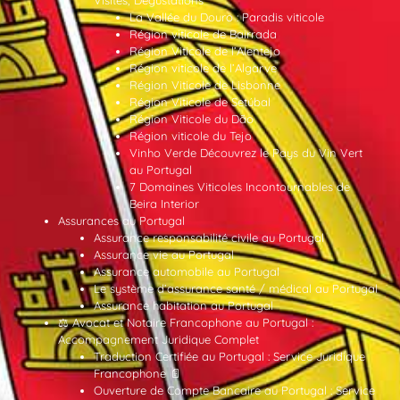
La Vallée du Douro : Paradis viticole
Région viticole de Bairrada
Région Viticole de l’Alentejo
Région viticole de l’Algarve
Région Viticole de Lisbonne
Région Viticole de Setúbal
Région Viticole du Dão
Région viticole du Tejo
Vinho Verde Découvrez le Pays du Vin Vert
au Portugal
7 Domaines Viticoles Incontournables de
Beira Interior
Assurances au Portugal
Assurance responsabilité civile au Portugal
Assurance vie au Portugal
Assurance automobile au Portugal
Le système d’assurance santé / médical au Portugal
Assurance habitation au Portugal
⚖️ Avocat et Notaire Francophone au Portugal :
Accompagnement Juridique Complet
Traduction Certifiée au Portugal : Service Juridique
Francophone 📄
Ouverture de Compte Bancaire au Portugal : Service