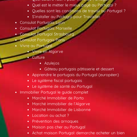
Quel est le métier le mieux payé au Portugal ?
Quelles sont les conditions de travail au Portugal ?
S’installer au Portugal pour Travailler
Consulat Portugais Lyon
Consulat Portugais Marseille
Consulat Portugal Strasbourg
Consulat Portugais Paris
Vivre au Portugal
Vivre en Algarve
Culture
Azulejos
Gâteau portugais pâtisserie et dessert
Apprendre le portugais du Portugal (européen)
Le système fiscal portugais
Le système de santé au Portugal
Immobilier Portugal le guide complet
Marché Immobilier de Porto
Marché immobilier de l’Algarve
Marché Immobilier de Lisbonne
Location ou achat ?
Prévention des arnaques
Maison pas cher au Portugal
Achat maison Portugal: demarche acheter un bien