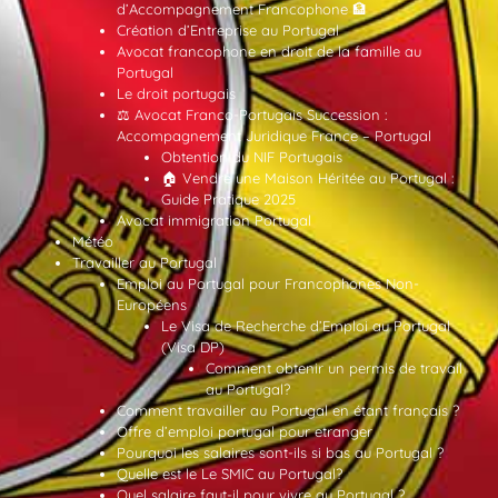
d’Accompagnement Francophone 🏦
Création d’Entreprise au Portugal
Avocat francophone en droit de la famille au
Portugal
Le droit portugais
⚖️ Avocat Franco-Portugais Succession :
Accompagnement Juridique France – Portugal
Obtention du NIF Portugais
🏠 Vendre une Maison Héritée au Portugal :
Guide Pratique 2025
Avocat immigration Portugal
Météo
Travailler au Portugal
Emploi au Portugal pour Francophones Non-
Européens
Le Visa de Recherche d’Emploi au Portugal
(Visa DP)
Comment obtenir un permis de travail
au Portugal?
Comment travailler au Portugal en étant français ?
Offre d’emploi portugal pour etranger
Pourquoi les salaires sont-ils si bas au Portugal ?
Quelle est le Le SMIC au Portugal?
Quel salaire faut-il pour vivre au Portugal ?