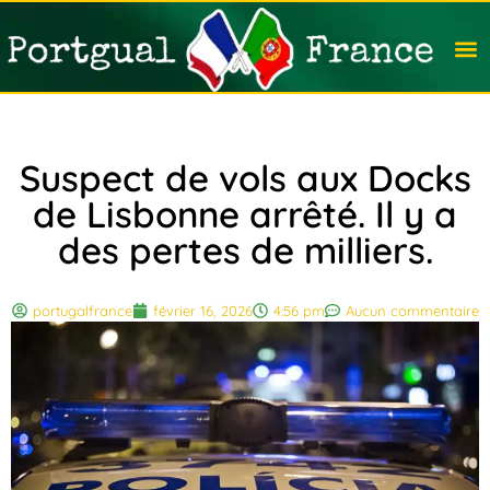
Travail
Nation
Avocat
Vivre
Immobi
Voyag
Suspect de vols aux Docks
de Lisbonne arrêté. Il y a
des pertes de milliers.
portugalfrance
février 16, 2026
4:56 pm
Aucun commentaire