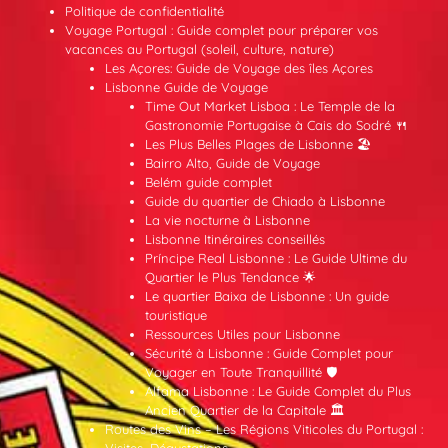
Politique de confidentialité
Voyage Portugal : Guide complet pour préparer vos
vacances au Portugal (soleil, culture, nature)
Les Açores: Guide de Voyage des îles Açores
Lisbonne Guide de Voyage
Time Out Market Lisboa : Le Temple de la
Gastronomie Portugaise à Cais do Sodré 🍴
Les Plus Belles Plages de Lisbonne 🏖️
Bairro Alto, Guide de Voyage
Belém guide complet
Guide du quartier de Chiado à Lisbonne
La vie nocturne à Lisbonne
Lisbonne Itinéraires conseillés
Príncipe Real Lisbonne : Le Guide Ultime du
Quartier le Plus Tendance 🌟
Le quartier Baixa de Lisbonne : Un guide
touristique
Ressources Utiles pour Lisbonne
Sécurité à Lisbonne : Guide Complet pour
Voyager en Toute Tranquillité 🛡️
Alfama Lisbonne : Le Guide Complet du Plus
Ancien Quartier de la Capitale 🏛️
Routes des Vins – Les Régions Viticoles du Portugal :
Visites, Dégustations