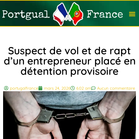
Travail
Nation
Avocat
Vivre
Immobi
Voyag
Suspect de vol et de rapt
d’un entrepreneur placé en
détention provisoire
portugalfrance
mars 24, 2026
6:02 am
Aucun commentaire