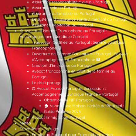
Assurance responsabilité civile au Portugal
Assurance vie au Portugal
Assurance automobile au Portugal
Le système d’assurance santé / médical au Portugal
Assurance habitation au Portugal
⚖️ Avocat et Notaire Francophone au Portugal :
Accompagnement Juridique Complet
Traduction Certifiée au Portugal : Service Juridique
Francophone 📄
Ouverture de Compte Bancaire au Portugal : Service
d’Accompagnement Francophone 🏦
Création d’Entreprise au Portugal
Avocat francophone en droit de la famille au
Portugal
Le droit portugais
⚖️ Avocat Franco-Portugais Succession :
Accompagnement Juridique France – Portugal
Obtention du NIF Portugais
🏠 Vendre une Maison Héritée au Portugal :
Guide Pratique 2025
Avocat immigration Portugal
Météo
Travailler au Portugal
Emploi au Portugal pour Francophones Non-