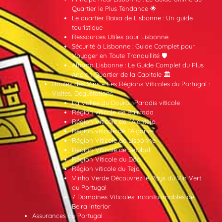
Quartier le Plus Tendance 🌟
Le quartier Baixa de Lisbonne : Un guide
touristique
Ressources Utiles pour Lisbonne
Sécurité à Lisbonne : Guide Complet pour
Voyager en Toute Tranquillité 🛡️
Alfama Lisbonne : Le Guide Complet du Plus
Ancien Quartier de la Capitale 🏛️
Routes des Vins – Les Régions Viticoles du Portugal :
Visites, Dégustations
La Vallée du Douro : Paradis viticole
Région viticole de Bairrada
Région Viticole de l’Alentejo
Région viticole de l’Algarve
Région Viticole de Lisbonne
Région Viticole de Setúbal
Région Viticole du Dão
Région viticole du Tejo
Vinho Verde Découvrez le Pays du Vin Vert
au Portugal
7 Domaines Viticoles Incontournables de
Beira Interior
Assurances au Portugal