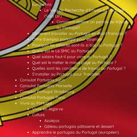
Européens
Le Visa de Recherche d’Emploi au Portugal
(Visa DP)
Comment obtenir un permis de travail
au Portugal?
Comment travailler au Portugal en étant français ?
Offre d’emploi portugal pour etranger
Pourquoi les salaires sont-ils si bas au Portugal ?
Quelle est le Le SMIC au Portugal?
Quel salaire faut-il pour vivre au Portugal ?
Quel est le métier le mieux payé au Portugal ?
Quelles sont les conditions de travail au Portugal ?
S’installer au Portugal pour Travailler
Consulat Portugais Lyon
Consulat Portugais Marseille
Consulat Portugal Strasbourg
Consulat Portugais Paris
Vivre au Portugal
Vivre en Algarve
Culture
Azulejos
Gâteau portugais pâtisserie et dessert
Apprendre le portugais du Portugal (européen)