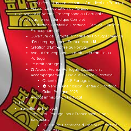
Le système d’assurance santé / médical au Portugal
Assurance habitation au Portugal
⚖️ Avocat et Notaire Francophone au Portugal :
Accompagnement Juridique Complet
Traduction Certifiée au Portugal : Service Juridique
Francophone 📄
Ouverture de Compte Bancaire au Portugal : Service
d’Accompagnement Francophone 🏦
Création d’Entreprise au Portugal
Avocat francophone en droit de la famille au
Portugal
Le droit portugais
⚖️ Avocat Franco-Portugais Succession :
Accompagnement Juridique France – Portugal
Obtention du NIF Portugais
🏠 Vendre une Maison Héritée au Portugal :
Guide Pratique 2025
Avocat immigration Portugal
Météo
Travailler au Portugal
Emploi au Portugal pour Francophones Non-
Européens
Le Visa de Recherche d’Emploi au Portugal
(Visa DP)