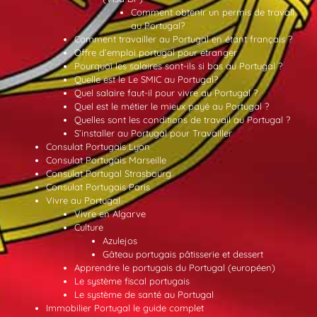
Comment obtenir un permis de travail
au Portugal?
Comment travailler au Portugal en étant français ?
Offre d’emploi portugal pour etranger
Pourquoi les salaires sont-ils si bas au Portugal ?
Quelle est le Le SMIC au Portugal?
Quel salaire faut-il pour vivre au Portugal ?
Quel est le métier le mieux payé au Portugal ?
Quelles sont les conditions de travail au Portugal ?
S’installer au Portugal pour Travailler
Consulat Portugais Lyon
Consulat Portugais Marseille
Consulat Portugal Strasbourg
Consulat Portugais Paris
Vivre au Portugal
Vivre en Algarve
Culture
Azulejos
Gâteau portugais pâtisserie et dessert
Apprendre le portugais du Portugal (européen)
Le système fiscal portugais
Le système de santé au Portugal
Immobilier Portugal le guide complet