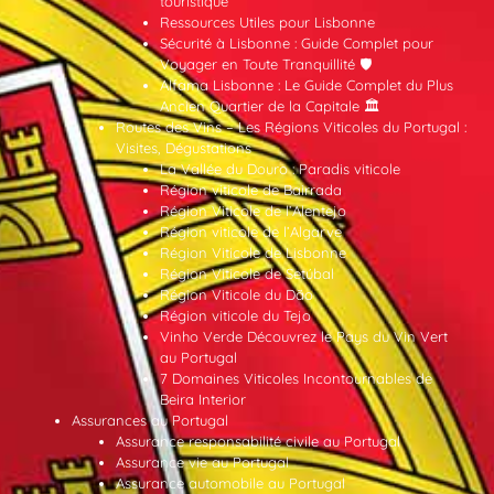
touristique
Ressources Utiles pour Lisbonne
Sécurité à Lisbonne : Guide Complet pour
Voyager en Toute Tranquillité 🛡️
Alfama Lisbonne : Le Guide Complet du Plus
Ancien Quartier de la Capitale 🏛️
Routes des Vins – Les Régions Viticoles du Portugal :
Visites, Dégustations
La Vallée du Douro : Paradis viticole
Région viticole de Bairrada
Région Viticole de l’Alentejo
Région viticole de l’Algarve
Région Viticole de Lisbonne
Région Viticole de Setúbal
Région Viticole du Dão
Région viticole du Tejo
Vinho Verde Découvrez le Pays du Vin Vert
au Portugal
7 Domaines Viticoles Incontournables de
Beira Interior
Assurances au Portugal
Assurance responsabilité civile au Portugal
Assurance vie au Portugal
Assurance automobile au Portugal