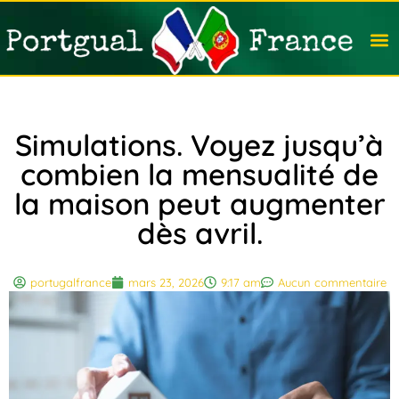
Travail
Nation
Avocat
Vivre
Immobi
Voyag
Simulations. Voyez jusqu’à
combien la mensualité de
la maison peut augmenter
dès avril.
portugalfrance
mars 23, 2026
9:17 am
Aucun commentaire