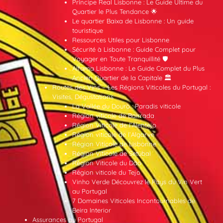
Príncipe Real Lisbonne : Le Guide Ultime du
Quartier le Plus Tendance 🌟
Le quartier Baixa de Lisbonne : Un guide
touristique
Ressources Utiles pour Lisbonne
Sécurité à Lisbonne : Guide Complet pour
Voyager en Toute Tranquillité 🛡️
Alfama Lisbonne : Le Guide Complet du Plus
Ancien Quartier de la Capitale 🏛️
Routes des Vins – Les Régions Viticoles du Portugal :
Visites, Dégustations
La Vallée du Douro : Paradis viticole
Région viticole de Bairrada
Région Viticole de l’Alentejo
Région viticole de l’Algarve
Région Viticole de Lisbonne
Région Viticole de Setúbal
Région Viticole du Dão
Région viticole du Tejo
Vinho Verde Découvrez le Pays du Vin Vert
au Portugal
7 Domaines Viticoles Incontournables de
Beira Interior
Assurances au Portugal