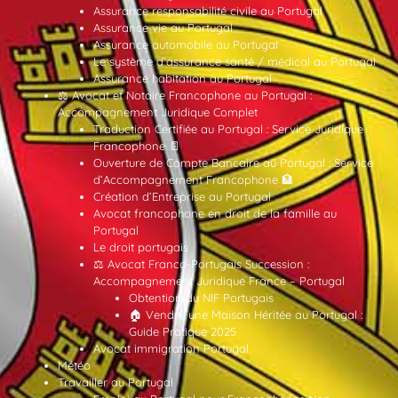
Assurance responsabilité civile au Portugal
Assurance vie au Portugal
Assurance automobile au Portugal
Le système d’assurance santé / médical au Portugal
Assurance habitation au Portugal
⚖️ Avocat et Notaire Francophone au Portugal :
Accompagnement Juridique Complet
Traduction Certifiée au Portugal : Service Juridique
Francophone 📄
Ouverture de Compte Bancaire au Portugal : Service
d’Accompagnement Francophone 🏦
Création d’Entreprise au Portugal
Avocat francophone en droit de la famille au
Portugal
Le droit portugais
⚖️ Avocat Franco-Portugais Succession :
Accompagnement Juridique France – Portugal
Obtention du NIF Portugais
🏠 Vendre une Maison Héritée au Portugal :
Guide Pratique 2025
Avocat immigration Portugal
Météo
Travailler au Portugal