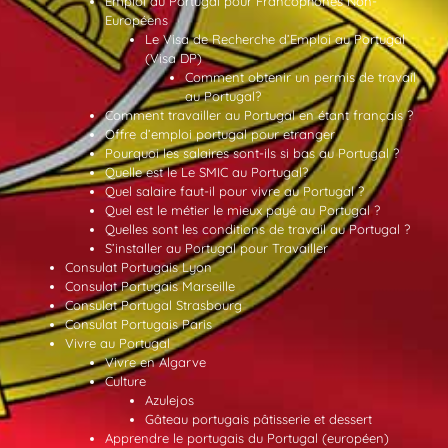
Emploi au Portugal pour Francophones Non-
Européens
Le Visa de Recherche d’Emploi au Portugal
(Visa DP)
Comment obtenir un permis de travail
au Portugal?
Comment travailler au Portugal en étant français ?
Offre d’emploi portugal pour etranger
Pourquoi les salaires sont-ils si bas au Portugal ?
Quelle est le Le SMIC au Portugal?
Quel salaire faut-il pour vivre au Portugal ?
Quel est le métier le mieux payé au Portugal ?
Quelles sont les conditions de travail au Portugal ?
S’installer au Portugal pour Travailler
Consulat Portugais Lyon
Consulat Portugais Marseille
Consulat Portugal Strasbourg
Consulat Portugais Paris
Vivre au Portugal
Vivre en Algarve
Culture
Azulejos
Gâteau portugais pâtisserie et dessert
Apprendre le portugais du Portugal (européen)