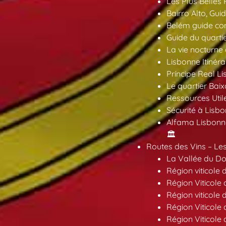
Les Plus Belles 
Bairro Alto, Gu
Belém guide co
Guide du quarti
La vie nocturne
Lisbonne Itinéra
Príncipe Real Li
Le quartier Baix
Ressources Util
Sécurité à Lisbo
Alfama Lisbonne
🏛️
Routes des Vins – Les
La Vallée du Dou
Région viticole 
Région Viticole 
Région viticole 
Région Viticole
Région Viticole