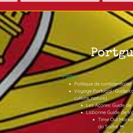
Pages
Politique de confidentialité
Voyage Portugal : Guide co
culture, nature)
Les Açores: Guide de
Lisbonne Guide de V
Time Out Market
do Sodré 🍴