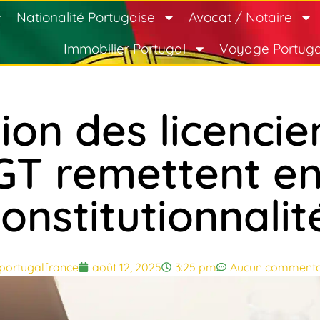
Nationalité Portugaise
Avocat / Notaire
Immobilier Portugal
Voyage Portuga
tion des licenci
GT remettent en
onstitutionnalit
portugalfrance
août 12, 2025
3:25 pm
Aucun commenta