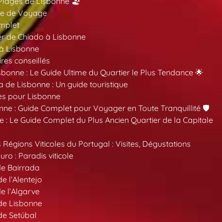
Plages de Lisbonne 🏖️
ide de Voyage
mplet
er de Chiado à Lisbonne
 à Lisbonne
ires conseillés
sbonne : Le Guide Ultime du Quartier le Plus Tendance 🌟
a de Lisbonne : Un guide touristique
es pour Lisbonne
nne : Guide Complet pour Voyager en Toute Tranquillité 🛡️
 : Le Guide Complet du Plus Ancien Quartier de la Capitale
 Régions Viticoles du Portugal : Visites, Dégustations
ro : Paradis viticole
de Bairrada
de l’Alentejo
de l’Algarve
 de Lisbonne
 de Setúbal