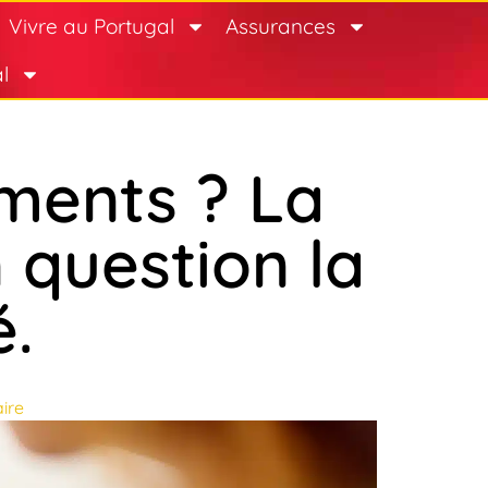
Vivre au Portugal
Assurances
l
ements ? La
 question la
é.
ire