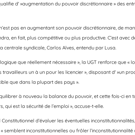
ualifie d' »augmentation du pouvoir discrétionnaire » des entr
 n’est pas en augmentant son pouvoir discrétionnaire, de mani
ndra, en fait, plus compétitive ou plus productive. C’est avec d
 la centrale syndicale, Carlos Alves, entendu par Lusa.
logique que réellement nécessaire », la UGT renforce que « lo
es travailleurs un à un pour les licencier », disposant d' »un p
exible que dans la plupart des pays ».
uilibrer à nouveau la balance du pouvoir, et cette fois-ci e
s, qui est la sécurité de l’emploi », accuse-t-elle.
 Constitutionnel d’évaluer les éventuelles inconstitutionnalit
semblent inconstitutionnelles ou frôler l’inconstitutionnalité