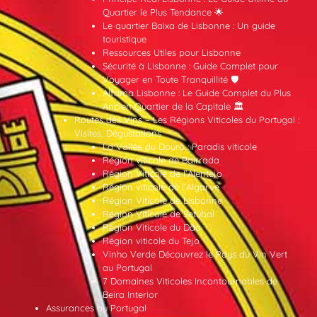
Quartier le Plus Tendance 🌟
Le quartier Baixa de Lisbonne : Un guide
touristique
Ressources Utiles pour Lisbonne
Sécurité à Lisbonne : Guide Complet pour
Voyager en Toute Tranquillité 🛡️
Alfama Lisbonne : Le Guide Complet du Plus
Ancien Quartier de la Capitale 🏛️
Routes des Vins – Les Régions Viticoles du Portugal :
Visites, Dégustations
La Vallée du Douro : Paradis viticole
Région viticole de Bairrada
Région Viticole de l’Alentejo
Région viticole de l’Algarve
Région Viticole de Lisbonne
Région Viticole de Setúbal
Région Viticole du Dão
Région viticole du Tejo
Vinho Verde Découvrez le Pays du Vin Vert
au Portugal
7 Domaines Viticoles Incontournables de
Beira Interior
Assurances au Portugal