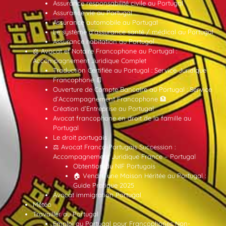
Assurance responsabilité civile au Portugal
Assurance vie au Portugal
Assurance automobile au Portugal
Le système d’assurance santé / médical au Portugal
Assurance habitation au Portugal
⚖️ Avocat et Notaire Francophone au Portugal :
Accompagnement Juridique Complet
Traduction Certifiée au Portugal : Service Juridique
Francophone 📄
Ouverture de Compte Bancaire au Portugal : Service
d’Accompagnement Francophone 🏦
Création d’Entreprise au Portugal
Avocat francophone en droit de la famille au
Portugal
Le droit portugais
⚖️ Avocat Franco-Portugais Succession :
Accompagnement Juridique France – Portugal
Obtention du NIF Portugais
🏠 Vendre une Maison Héritée au Portugal :
Guide Pratique 2025
Avocat immigration Portugal
Météo
Travailler au Portugal
Emploi au Portugal pour Francophones Non-