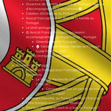
Ouverture de Compte Bancaire au Portugal : Service
d’Accompagnement Francophone 🏦
Création d’Entreprise au Portugal
Avocat francophone en droit de la famille au
Portugal
Le droit portugais
⚖️ Avocat Franco-Portugais Succession :
Accompagnement Juridique France – Portugal
Obtention du NIF Portugais
🏠 Vendre une Maison Héritée au Portugal :
Guide Pratique 2025
Avocat immigration Portugal
Météo
Travailler au Portugal
Emploi au Portugal pour Francophones Non-
Européens
Le Visa de Recherche d’Emploi au Portugal
(Visa DP)
Comment obtenir un permis de travail
au Portugal?
Comment travailler au Portugal en étant français ?
Offre d’emploi portugal pour etranger
Pourquoi les salaires sont-ils si bas au Portugal ?