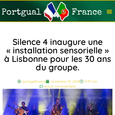
Travail
Nation
Avocat
Vivre
Immobi
Voyag
Silence 4 inaugure une
« installation sensorielle »
à Lisbonne pour les 30 ans
du groupe.
portugalfrance
novembre 13, 2025
11:37 am
Aucun commentaire