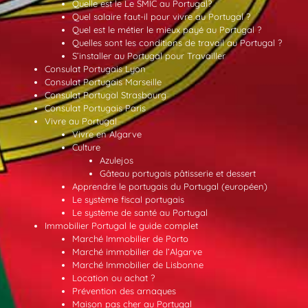
Quelle est le Le SMIC au Portugal?
Quel salaire faut-il pour vivre au Portugal ?
Quel est le métier le mieux payé au Portugal ?
Quelles sont les conditions de travail au Portugal ?
S’installer au Portugal pour Travailler
Consulat Portugais Lyon
Consulat Portugais Marseille
Consulat Portugal Strasbourg
Consulat Portugais Paris
Vivre au Portugal
Vivre en Algarve
Culture
Azulejos
Gâteau portugais pâtisserie et dessert
Apprendre le portugais du Portugal (européen)
Le système fiscal portugais
Le système de santé au Portugal
Immobilier Portugal le guide complet
Marché Immobilier de Porto
Marché immobilier de l’Algarve
Marché Immobilier de Lisbonne
Location ou achat ?
Prévention des arnaques
Maison pas cher au Portugal