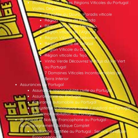
Routes des Vins – Les Régions Viticoles du Portugal :
Visites, Dégustations
La Vallée du Douro : Paradis viticole
Région viticole de Bairrada
Région Viticole de l’Alentejo
Région viticole de l’Algarve
Région Viticole de Lisbonne
Région Viticole de Setúbal
Région Viticole du Dão
Région viticole du Tejo
Vinho Verde Découvrez le Pays du Vin Vert
au Portugal
7 Domaines Viticoles Incontournables de
Beira Interior
Assurances au Portugal
Assurance responsabilité civile au Portugal
Assurance vie au Portugal
Assurance automobile au Portugal
Le système d’assurance santé / médical au Portugal
Assurance habitation au Portugal
⚖️ Avocat et Notaire Francophone au Portugal :
Accompagnement Juridique Complet
Traduction Certifiée au Portugal : Service Juridique
Francophone 📄