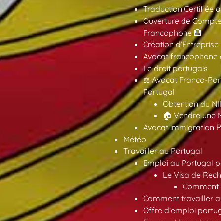
Traduction Certifiée 
Ouverture de Compte
Francophone 🏦
Création d’Entreprise
Avocat francophone en
Le droit portugais
⚖️ Avocat Franco-Por
Portugal
Obtention du NI
🏠 Vendre une M
Avocat immigration P
Météo
Travailler au Portugal
Emploi au Portugal 
Le Visa de Rech
Comment ob
Comment travailler au
Offre d’emploi portu