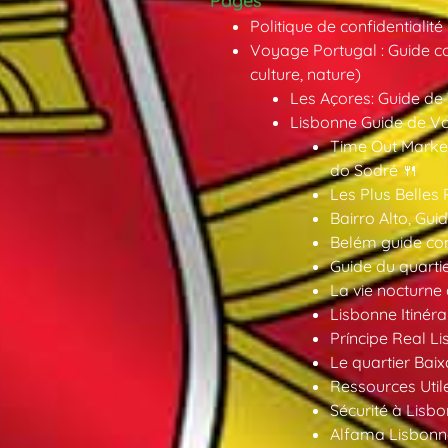
Pages
Politique de confidentialité
Voyage Portugal : Guide co
culture, nature)
Les Açores: Guide de
Lisbonne Guide de V
Time Out Market
do Sodré 🍴
Les Plus Belles 
Bairro Alto, Gu
Belém guide co
Guide du quarti
La vie nocturne
Lisbonne Itinéra
Príncipe Real Li
Le quartier Baix
Ressources Util
Sécurité à Lisbo
Alfama Lisbonne