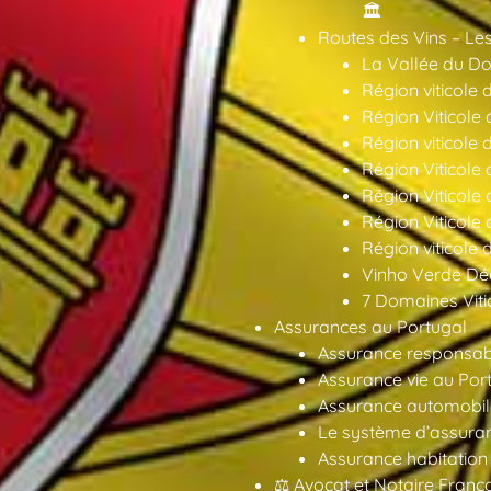
🏛️
Routes des Vins – Les
La Vallée du Dou
Région viticole 
Région Viticole 
Région viticole 
Région Viticole
Région Viticole
Région Viticole
Région viticole 
Vinho Verde Déc
7 Domaines Vitic
Assurances au Portugal
Assurance responsabil
Assurance vie au Por
Assurance automobil
Le système d’assuran
Assurance habitation
⚖️ Avocat et Notaire Fra