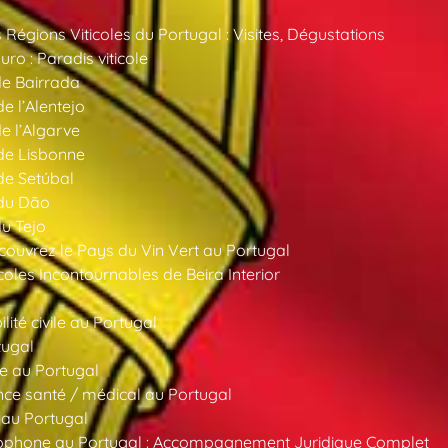
 Régions Viticoles du Portugal : Visites, Dégustations
ro : Paradis viticole
de Bairrada
de l’Alentejo
de l’Algarve
 de Lisbonne
 de Setúbal
 du Dão
du Tejo
ouvrez le Pays du Vin Vert au Portugal
oles Incontournables de Beira Interior
ité civile au Portugal
tugal
e au Portugal
ce santé / médical au Portugal
 au Portugal
ncophone au Portugal : Accompagnement Juridique Complet