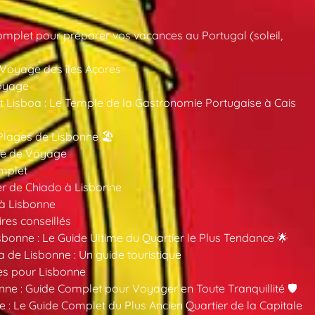
mplet pour préparer vos vacances au Portugal (soleil,
 Voyage des îles Açores
oyage
 Lisboa : Le Temple de la Gastronomie Portugaise à Cais
Plages de Lisbonne 🏖️
ide de Voyage
mplet
er de Chiado à Lisbonne
 à Lisbonne
ires conseillés
sbonne : Le Guide Ultime du Quartier le Plus Tendance 🌟
a de Lisbonne : Un guide touristique
es pour Lisbonne
nne : Guide Complet pour Voyager en Toute Tranquillité 🛡️
 : Le Guide Complet du Plus Ancien Quartier de la Capitale