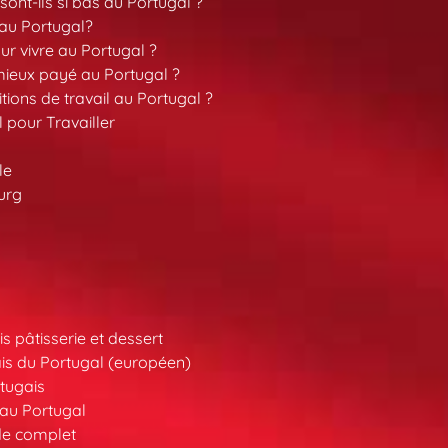
sont-ils si bas au Portugal ?
 au Portugal?
our vivre au Portugal ?
 mieux payé au Portugal ?
tions de travail au Portugal ?
l pour Travailler
le
urg
s pâtisserie et dessert
is du Portugal (européen)
tugais
au Portugal
de complet