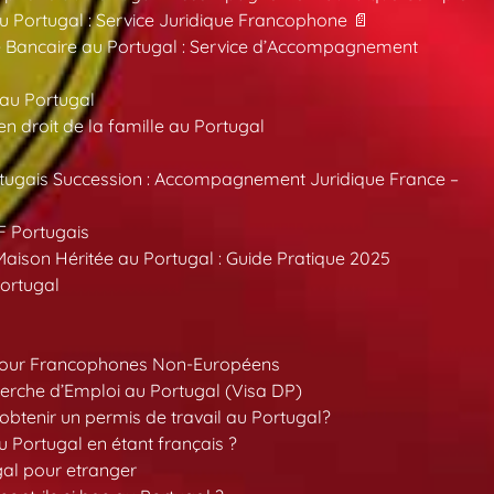
au Portugal : Service Juridique Francophone 📄
 Bancaire au Portugal : Service d’Accompagnement
 au Portugal
 droit de la famille au Portugal
tugais Succession : Accompagnement Juridique France –
F Portugais
aison Héritée au Portugal : Guide Pratique 2025
ortugal
pour Francophones Non-Européens
erche d’Emploi au Portugal (Visa DP)
tenir un permis de travail au Portugal?
 Portugal en étant français ?
gal pour etranger