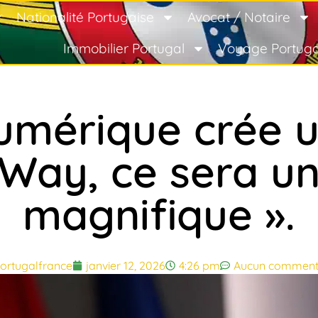
Nationalité Portugaise
Avocat / Notaire
Immobilier Portugal
Voyage Portuga
 numérique crée 
ay, ce sera une
magnifique ».
ortugalfrance
janvier 12, 2026
4:26 pm
Aucun comment