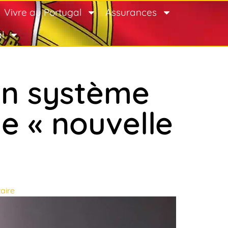
Vivre au Portugal
Assurances
l
un système
 « nouvelle
aire