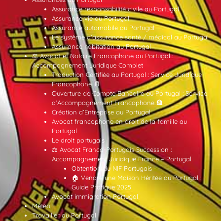
Assurance responsabilité civile au Portugal
Assurance vie au Portugal
Assurance automobile au Portugal
Le système d’assurance santé / médical au Portugal
Assurance habitation au Portugal
⚖️ Avocat et Notaire Francophone au Portugal :
Accompagnement Juridique Complet
Traduction Certifiée au Portugal : Service Juridique
Francophone 📄
Ouverture de Compte Bancaire au Portugal : Service
d’Accompagnement Francophone 🏦
Création d’Entreprise au Portugal
Avocat francophone en droit de la famille au
Portugal
Le droit portugais
⚖️ Avocat Franco-Portugais Succession :
Accompagnement Juridique France – Portugal
Obtention du NIF Portugais
🏠 Vendre une Maison Héritée au Portugal :
Guide Pratique 2025
Avocat immigration Portugal
Météo
Travailler au Portugal