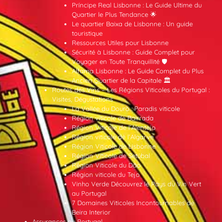
Príncipe Real Lisbonne : Le Guide Ultime du
Quartier le Plus Tendance 🌟
Le quartier Baixa de Lisbonne : Un guide
touristique
Ressources Utiles pour Lisbonne
Sécurité à Lisbonne : Guide Complet pour
Voyager en Toute Tranquillité 🛡️
Alfama Lisbonne : Le Guide Complet du Plus
Ancien Quartier de la Capitale 🏛️
Routes des Vins – Les Régions Viticoles du Portugal :
Visites, Dégustations
La Vallée du Douro : Paradis viticole
Région viticole de Bairrada
Région Viticole de l’Alentejo
Région viticole de l’Algarve
Région Viticole de Lisbonne
Région Viticole de Setúbal
Région Viticole du Dão
Région viticole du Tejo
Vinho Verde Découvrez le Pays du Vin Vert
au Portugal
7 Domaines Viticoles Incontournables de
Beira Interior
Assurances au Portugal