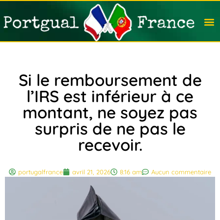
Travail
Nation
Avocat
Vivre
Immobi
Voyag
Si le remboursement de
l’IRS est inférieur à ce
montant, ne soyez pas
surpris de ne pas le
recevoir.
portugalfrance
avril 21, 2026
8:16 am
Aucun commentaire