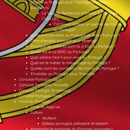
Emploi au Portugal pour Francophones Non-
Européens
Le Visa de Recherche d’Emploi au Portugal
(Visa DP)
Comment obtenir un permis de travail
au Portugal?
Comment travailler au Portugal en étant français ?
Offre d’emploi portugal pour etranger
Pourquoi les salaires sont-ils si bas au Portugal ?
Quelle est le Le SMIC au Portugal?
Quel salaire faut-il pour vivre au Portugal ?
Quel est le métier le mieux payé au Portugal ?
Quelles sont les conditions de travail au Portugal ?
S’installer au Portugal pour Travailler
Consulat Portugais Lyon
Consulat Portugais Marseille
Consulat Portugal Strasbourg
Consulat Portugais Paris
Vivre au Portugal
Vivre en Algarve
Culture
Azulejos
Gâteau portugais pâtisserie et dessert
Apprendre le portugais du Portugal (européen)