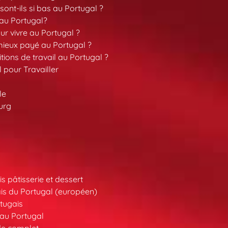
sont-ils si bas au Portugal ?
 au Portugal?
our vivre au Portugal ?
 mieux payé au Portugal ?
tions de travail au Portugal ?
l pour Travailler
le
urg
s pâtisserie et dessert
is du Portugal (européen)
tugais
au Portugal
de complet