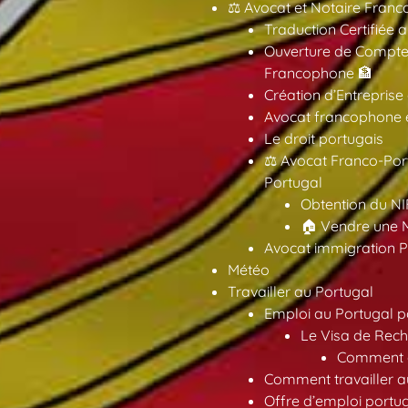
⚖️ Avocat et Notaire Fra
Traduction Certifiée 
Ouverture de Compte
Francophone 🏦
Création d’Entreprise
Avocat francophone en
Le droit portugais
⚖️ Avocat Franco-Por
Portugal
Obtention du NI
🏠 Vendre une M
Avocat immigration P
Météo
Travailler au Portugal
Emploi au Portugal 
Le Visa de Rech
Comment ob
Comment travailler au
Offre d’emploi portu