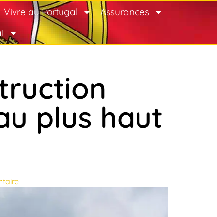
Vivre au Portugal
Assurances
l
truction
au plus haut
taire