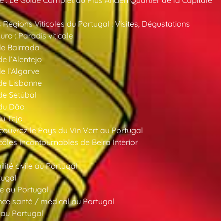
 Régions Viticoles du Portugal : Visites, Dégustations
ro : Paradis viticole
de Bairrada
de l’Alentejo
de l’Algarve
 de Lisbonne
 de Setúbal
 du Dão
du Tejo
ouvrez le Pays du Vin Vert au Portugal
oles Incontournables de Beira Interior
ité civile au Portugal
tugal
e au Portugal
ce santé / médical au Portugal
 au Portugal