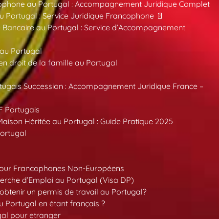
ncophone au Portugal : Accompagnement Juridique Complet
au Portugal : Service Juridique Francophone 📄
 Bancaire au Portugal : Service d’Accompagnement
 au Portugal
 droit de la famille au Portugal
tugais Succession : Accompagnement Juridique France –
F Portugais
aison Héritée au Portugal : Guide Pratique 2025
ortugal
pour Francophones Non-Européens
erche d’Emploi au Portugal (Visa DP)
tenir un permis de travail au Portugal?
 Portugal en étant français ?
gal pour etranger