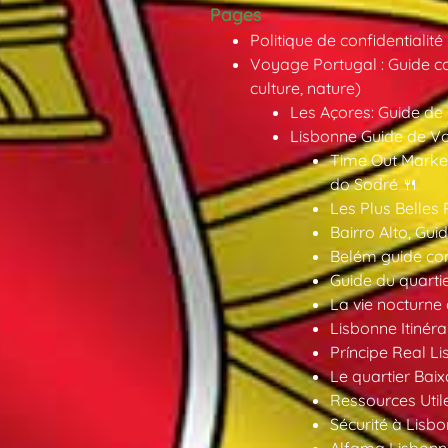
Pages
Politique de confidentialité
Voyage Portugal : Guide co
culture, nature)
Les Açores: Guide de
Lisbonne Guide de V
Time Out Market
do Sodré 🍴
Les Plus Belles 
Bairro Alto, Gu
Belém guide co
Guide du quarti
La vie nocturne
Lisbonne Itinéra
Príncipe Real Li
Le quartier Baix
Ressources Util
Sécurité à Lisbo
Alfama Lisbonne