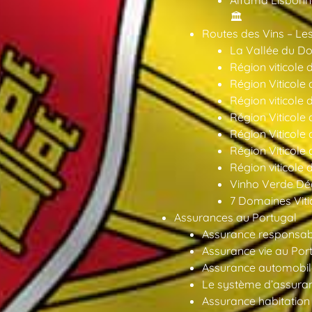
🏛️
Routes des Vins – Les
La Vallée du Dou
Région viticole 
Région Viticole 
Région viticole 
Région Viticole
Région Viticole
Région Viticole
Région viticole 
Vinho Verde Déc
7 Domaines Vitic
Assurances au Portugal
Assurance responsabil
Assurance vie au Por
Assurance automobil
Le système d’assuran
Assurance habitation