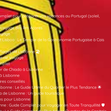
mplet pour préparer vos vacances au Portugal (soleil,
 Voyage des îles Açores
oyage
 Lisboa : Le Temple de la Gastronomie Portugaise à Cais
Plages de Lisbonne 🏖️
ide de Voyage
mplet
er de Chiado à Lisbonne
 à Lisbonne
ires conseillés
sbonne : Le Guide Ultime du Quartier le Plus Tendance 🌟
a de Lisbonne : Un guide touristique
es pour Lisbonne
nne : Guide Complet pour Voyager en Toute Tranquillité 🛡️
 : Le Guide Complet du Plus Ancien Quartier de la Capitale