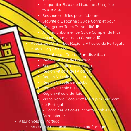
Le quartier Baixa de Lisbonne : Un guide
touristique
Ressources Utiles pour Lisbonne
Sécurité à Lisbonne : Guide Complet pour
Voyager en Toute Tranquillité 🛡️
Alfama Lisbonne : Le Guide Complet du Plus
Ancien Quartier de la Capitale 🏛️
Routes des Vins – Les Régions Viticoles du Portugal :
Visites, Dégustations
La Vallée du Douro : Paradis viticole
Région viticole de Bairrada
Région Viticole de l’Alentejo
Région viticole de l’Algarve
Région Viticole de Lisbonne
Région Viticole de Setúbal
Région Viticole du Dão
Région viticole du Tejo
Vinho Verde Découvrez le Pays du Vin Vert
au Portugal
7 Domaines Viticoles Incontournables de
Beira Interior
Assurances au Portugal
Assurance responsabilité civile au Portugal