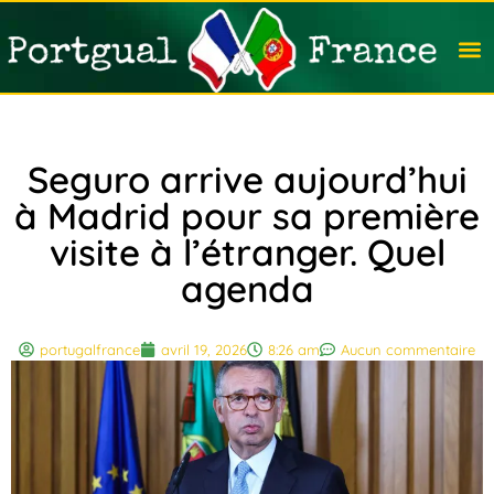
Travail
Nation
Avocat
Vivre
Immobi
Voyag
Seguro arrive aujourd’hui
à Madrid pour sa première
visite à l’étranger. Quel
agenda
portugalfrance
avril 19, 2026
8:26 am
Aucun commentaire