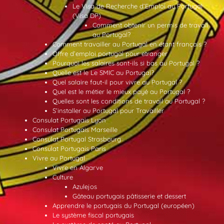
Le Visa de Recherche d’Emploi au Portugal
(Visa DP)
Comment obtenir un permis de travail
au Portugal?
Comment travailler au Portugal en étant français ?
Offre d’emploi portugal pour etranger
Pourquoi les salaires sont-ils si bas au Portugal ?
Quelle est le Le SMIC au Portugal?
Quel salaire faut-il pour vivre au Portugal ?
Quel est le métier le mieux payé au Portugal ?
Quelles sont les conditions de travail au Portugal ?
S’installer au Portugal pour Travailler
Consulat Portugais Lyon
Consulat Portugais Marseille
Consulat Portugal Strasbourg
Consulat Portugais Paris
Vivre au Portugal
Vivre en Algarve
Culture
Azulejos
Gâteau portugais pâtisserie et dessert
Apprendre le portugais du Portugal (européen)
Le système fiscal portugais