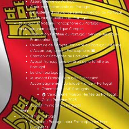
Assurance vie au Portugal
Assurance automobile au Portugal
Le système d’assurance santé / médical au Portugal
Assurance habitation au Portugal
⚖️ Avocat et Notaire Francophone au Portugal :
Accompagnement Juridique Complet
Traduction Certifiée au Portugal : Service Juridique
Francophone 📄
Ouverture de Compte Bancaire au Portugal : Service
d’Accompagnement Francophone 🏦
Création d’Entreprise au Portugal
Avocat francophone en droit de la famille au
Portugal
Le droit portugais
⚖️ Avocat Franco-Portugais Succession :
Accompagnement Juridique France – Portugal
Obtention du NIF Portugais
🏠 Vendre une Maison Héritée au Portugal :
Guide Pratique 2025
Avocat immigration Portugal
Météo
Travailler au Portugal
Emploi au Portugal pour Francophones Non-
Européens