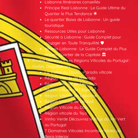
Lisbonne Itinéraires conseillés
Príncipe Real Lisbonne : Le Guide Ultime du
Quartier le Plus Tendance 🌟
Le quartier Baixa de Lisbonne : Un guide
touristique
Ressources Utiles pour Lisbonne
Sécurité à Lisbonne : Guide Complet pour
Voyager en Toute Tranquillité 🛡️
Alfama Lisbonne : Le Guide Complet du Plus
Ancien Quartier de la Capitale 🏛️
Routes des Vins – Les Régions Viticoles du Portugal :
Visites, Dégustations
La Vallée du Douro : Paradis viticole
Région viticole de Bairrada
Région Viticole de l’Alentejo
Région viticole de l’Algarve
Région Viticole de Lisbonne
Région Viticole de Setúbal
Région Viticole du Dão
Région viticole du Tejo
Vinho Verde Découvrez le Pays du Vin Vert
au Portugal
7 Domaines Viticoles Incontournables de
Beira Interior