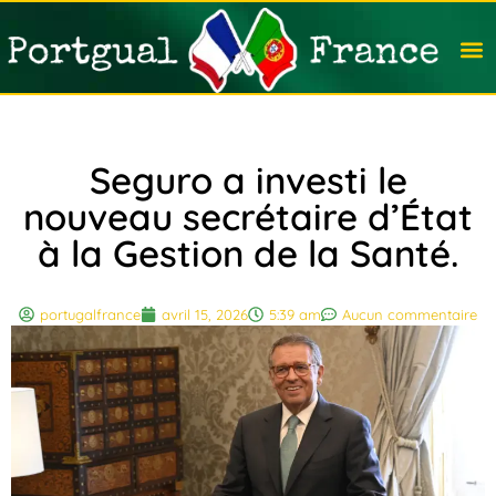
Travail
Nation
Avocat
Vivre
Immobi
Voyag
Seguro a investi le
nouveau secrétaire d’État
à la Gestion de la Santé.
portugalfrance
avril 15, 2026
5:39 am
Aucun commentaire