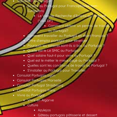
Travailler au Portugal
Emploi au Portugal pour Francophones Non-
Européens
Le Visa de Recherche d’Emploi au Portugal
(Visa DP)
Comment obtenir un permis de travail
au Portugal?
Comment travailler au Portugal en étant français ?
Offre d’emploi portugal pour etranger
Pourquoi les salaires sont-ils si bas au Portugal ?
Quelle est le Le SMIC au Portugal?
Quel salaire faut-il pour vivre au Portugal ?
Quel est le métier le mieux payé au Portugal ?
Quelles sont les conditions de travail au Portugal ?
S’installer au Portugal pour Travailler
Consulat Portugais Lyon
Consulat Portugais Marseille
Consulat Portugal Strasbourg
Consulat Portugais Paris
Vivre au Portugal
Vivre en Algarve
Culture
Azulejos
Gâteau portugais pâtisserie et dessert