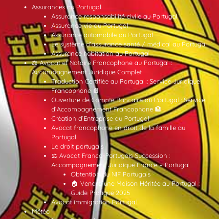
Assurances au Portugal
Assurance responsabilité civile au Portugal
Assurance vie au Portugal
Assurance automobile au Portugal
Le système d’assurance santé / médical au Portugal
Assurance habitation au Portugal
⚖️ Avocat et Notaire Francophone au Portugal :
Accompagnement Juridique Complet
Traduction Certifiée au Portugal : Service Juridique
Francophone 📄
Ouverture de Compte Bancaire au Portugal : Service
d’Accompagnement Francophone 🏦
Création d’Entreprise au Portugal
Avocat francophone en droit de la famille au
Portugal
Le droit portugais
⚖️ Avocat Franco-Portugais Succession :
Accompagnement Juridique France – Portugal
Obtention du NIF Portugais
🏠 Vendre une Maison Héritée au Portugal :
Guide Pratique 2025
Avocat immigration Portugal
Météo