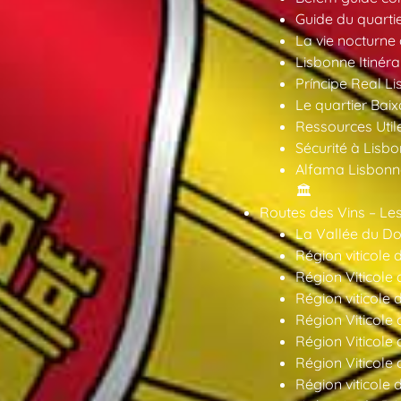
Guide du quarti
La vie nocturne
Lisbonne Itinéra
Príncipe Real Li
Le quartier Baix
Ressources Util
Sécurité à Lisbo
Alfama Lisbonne
🏛️
Routes des Vins – Les
La Vallée du Dou
Région viticole 
Région Viticole 
Région viticole 
Région Viticole
Région Viticole
Région Viticole
Région viticole 