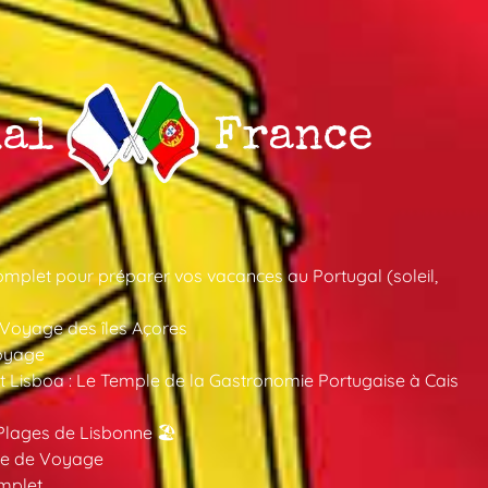
mplet pour préparer vos vacances au Portugal (soleil,
 Voyage des îles Açores
oyage
 Lisboa : Le Temple de la Gastronomie Portugaise à Cais
Plages de Lisbonne 🏖️
ide de Voyage
mplet