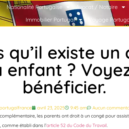
Nationalité Portugaise
Avocat / Notaire
Immobilier Portugal
Voyage Portuga
 qu’il existe un
à enfant ? Voyez
bénéficier.
portugalfrance
avril 23, 2025
9:45 am
Aucun commenta
 complémentaire, les
parents ont droit à un congé pour assis
, comme établi dans l’
article 52 du Code du Travail
​​​.