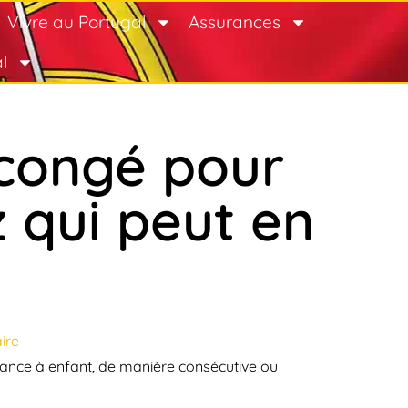
Vivre au Portugal
Assurances
l
 congé pour
 qui peut en
ire
tance à enfant, de manière consécutive ou