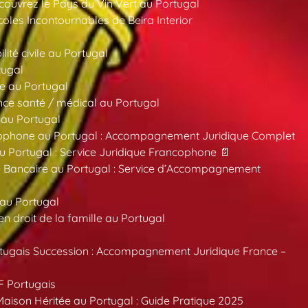
ouvrez le Pays du Vin Vert au Portugal
oles Incontournables de Beira Interior
ité civile au Portugal
tugal
e au Portugal
ce santé / médical au Portugal
 au Portugal
ncophone au Portugal : Accompagnement Juridique Complet
au Portugal : Service Juridique Francophone 📄
 Bancaire au Portugal : Service d’Accompagnement
 au Portugal
 droit de la famille au Portugal
tugais Succession : Accompagnement Juridique France –
F Portugais
aison Héritée au Portugal : Guide Pratique 2025