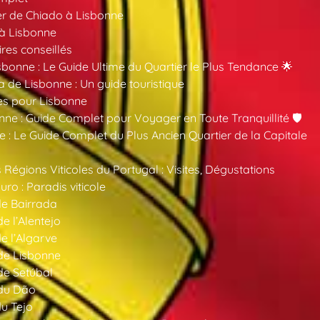
er de Chiado à Lisbonne
 à Lisbonne
ires conseillés
sbonne : Le Guide Ultime du Quartier le Plus Tendance 🌟
a de Lisbonne : Un guide touristique
es pour Lisbonne
nne : Guide Complet pour Voyager en Toute Tranquillité 🛡️
 : Le Guide Complet du Plus Ancien Quartier de la Capitale
 Régions Viticoles du Portugal : Visites, Dégustations
ro : Paradis viticole
de Bairrada
de l’Alentejo
de l’Algarve
 de Lisbonne
 de Setúbal
 du Dão
du Tejo