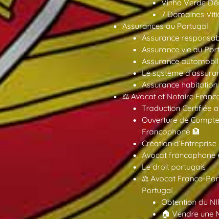
Vinho Verde Déc
7 Domaines Vitic
Assurances au Portugal
Assurance responsabil
Assurance vie au Por
Assurance automobil
Le système d’assuran
Assurance habitation
⚖️ Avocat et Notaire Fra
Traduction Certifiée 
Ouverture de Compte
Francophone 🏦
Création d’Entreprise
Avocat francophone en
Le droit portugais
⚖️ Avocat Franco-Por
Portugal
Obtention du NI
🏠 Vendre une M