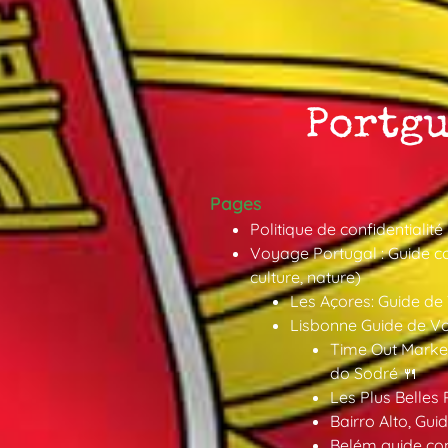
Pages
Politique de confidentialité
Voyage Portugal : Guide co
culture, nature)
Les Açores: Guide de
Lisbonne Guide de V
Time Out Market
do Sodré 🍴
Les Plus Belles 
Bairro Alto, Gu
Belém guide co