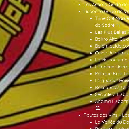
Les Açores: Guide de
Lisbonne Guide de V
Time Out Market
do Sodré 🍴
Les Plus Belles 
Bairro Alto, Gu
Belém guide co
Guide du quarti
La vie nocturne
Lisbonne Itinéra
Príncipe Real Li
Le quartier Baix
Ressources Util
Sécurité à Lisbo
Alfama Lisbonne
🏛️
Routes des Vins – Les
La Vallée du Dou
Région viticole 