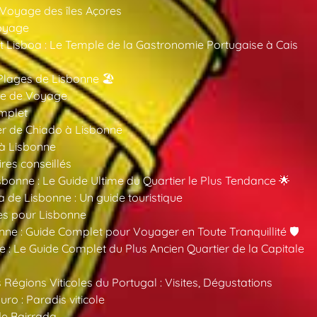
 Voyage des îles Açores
oyage
 Lisboa : Le Temple de la Gastronomie Portugaise à Cais
Plages de Lisbonne 🏖️
ide de Voyage
mplet
er de Chiado à Lisbonne
 à Lisbonne
ires conseillés
sbonne : Le Guide Ultime du Quartier le Plus Tendance 🌟
a de Lisbonne : Un guide touristique
es pour Lisbonne
nne : Guide Complet pour Voyager en Toute Tranquillité 🛡️
 : Le Guide Complet du Plus Ancien Quartier de la Capitale
 Régions Viticoles du Portugal : Visites, Dégustations
ro : Paradis viticole
de Bairrada