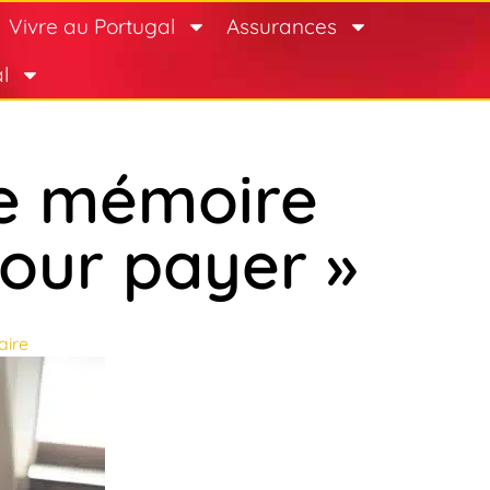
Vivre au Portugal
Assurances
l
ne mémoire
our payer »
ire