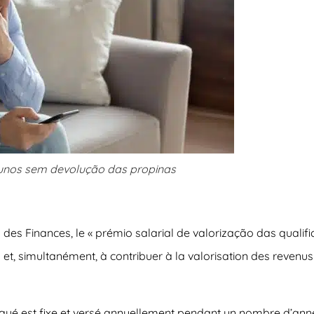
alunos sem devolução das propinas
il des Finances, le « prémio salarial de valorização das quali
t, simultanément, à contribuer à la valorisation des revenus d
 payé est fixe et versé annuellement pendant un nombre d’anné