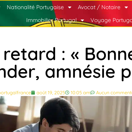
Nationalité Portugaise
Avocat / Notaire
Immobilier Portugal
Voyage Portuga
n retard : « Bon
der, amnésie p
portugalfrance
août 19, 2025
10:05 am
Aucun commenta