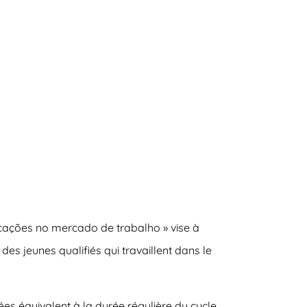
ficações no mercado de trabalho » vise à
es jeunes qualifiés qui travaillent dans le
es équivalent à la durée régulière du cycle