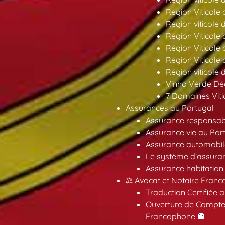
Région Viticole 
Région viticole 
Région Viticole
Région Viticole
Région Viticole
Région viticole 
Vinho Verde Déc
7 Domaines Vitic
Assurances au Portugal
Assurance responsabil
Assurance vie au Por
Assurance automobil
Le système d’assuran
Assurance habitation
⚖️ Avocat et Notaire Fra
Traduction Certifiée 
Ouverture de Compte
Francophone 🏦