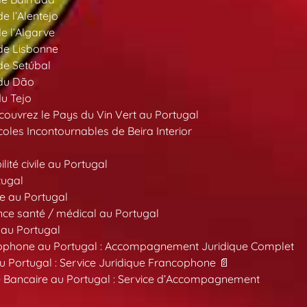
de l’Alentejo
de l’Algarve
 de Lisbonne
 de Setúbal
 du Dão
du Tejo
ouvrez le Pays du Vin Vert au Portugal
oles Incontournables de Beira Interior
ité civile au Portugal
tugal
e au Portugal
ce santé / médical au Portugal
 au Portugal
ncophone au Portugal : Accompagnement Juridique Complet
au Portugal : Service Juridique Francophone 📄
 Bancaire au Portugal : Service d’Accompagnement