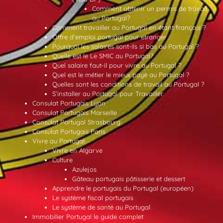
Comment obtenir un permis de travail
au Portugal?
Comment travailler au Portugal en étant français ?
Offre d’emploi portugal pour etranger
Pourquoi les salaires sont-ils si bas au Portugal ?
Quelle est le Le SMIC au Portugal?
Quel salaire faut-il pour vivre au Portugal ?
Quel est le métier le mieux payé au Portugal ?
Quelles sont les conditions de travail au Portugal ?
S’installer au Portugal pour Travailler
Consulat Portugais Lyon
Consulat Portugais Marseille
Consulat Portugal Strasbourg
Consulat Portugais Paris
Vivre au Portugal
Vivre en Algarve
Culture
Azulejos
Gâteau portugais pâtisserie et dessert
Apprendre le portugais du Portugal (européen)
Le système fiscal portugais
Le système de santé au Portugal
Immobilier Portugal le guide complet