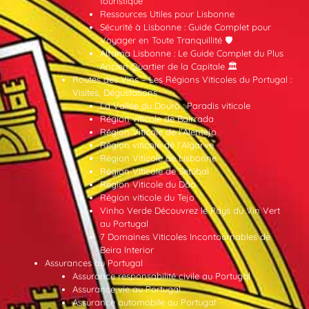
touristique
Ressources Utiles pour Lisbonne
Sécurité à Lisbonne : Guide Complet pour
Voyager en Toute Tranquillité 🛡️
Alfama Lisbonne : Le Guide Complet du Plus
Ancien Quartier de la Capitale 🏛️
Routes des Vins – Les Régions Viticoles du Portugal :
Visites, Dégustations
La Vallée du Douro : Paradis viticole
Région viticole de Bairrada
Région Viticole de l’Alentejo
Région viticole de l’Algarve
Région Viticole de Lisbonne
Région Viticole de Setúbal
Région Viticole du Dão
Région viticole du Tejo
Vinho Verde Découvrez le Pays du Vin Vert
au Portugal
7 Domaines Viticoles Incontournables de
Beira Interior
Assurances au Portugal
Assurance responsabilité civile au Portugal
Assurance vie au Portugal
Assurance automobile au Portugal