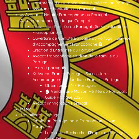
Le système d’assurance santé / médical au Portugal
Assurance habitation au Portugal
⚖️ Avocat et Notaire Francophone au Portugal :
Accompagnement Juridique Complet
Traduction Certifiée au Portugal : Service Juridique
Francophone 📄
Ouverture de Compte Bancaire au Portugal : Service
d’Accompagnement Francophone 🏦
Création d’Entreprise au Portugal
Avocat francophone en droit de la famille au
Portugal
Le droit portugais
⚖️ Avocat Franco-Portugais Succession :
Accompagnement Juridique France – Portugal
Obtention du NIF Portugais
🏠 Vendre une Maison Héritée au Portugal :
Guide Pratique 2025
Avocat immigration Portugal
Météo
Travailler au Portugal
Emploi au Portugal pour Francophones Non-
Européens
Le Visa de Recherche d’Emploi au Portugal
(Visa DP)