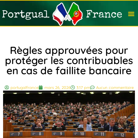
Travail
Nation
Avocat
Vivre
Immobi
Voyag
Règles approuvées pour
protéger les contribuables
en cas de faillite bancaire
portugalfrance
mars 26, 2026
3:17 pm
Aucun commentaire