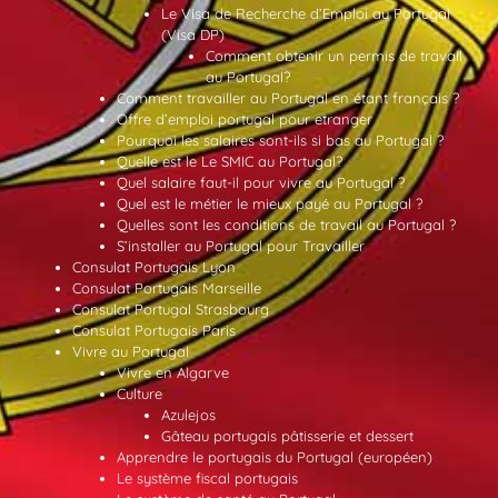
Le Visa de Recherche d’Emploi au Portugal
(Visa DP)
Comment obtenir un permis de travail
au Portugal?
Comment travailler au Portugal en étant français ?
Offre d’emploi portugal pour etranger
Pourquoi les salaires sont-ils si bas au Portugal ?
Quelle est le Le SMIC au Portugal?
Quel salaire faut-il pour vivre au Portugal ?
Quel est le métier le mieux payé au Portugal ?
Quelles sont les conditions de travail au Portugal ?
S’installer au Portugal pour Travailler
Consulat Portugais Lyon
Consulat Portugais Marseille
Consulat Portugal Strasbourg
Consulat Portugais Paris
Vivre au Portugal
Vivre en Algarve
Culture
Azulejos
Gâteau portugais pâtisserie et dessert
Apprendre le portugais du Portugal (européen)
Le système fiscal portugais