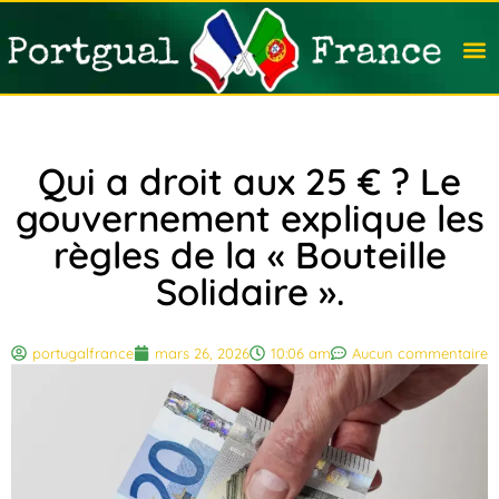
Travail
Nation
Avocat
Vivre
Immobi
Voyag
Qui a droit aux 25 € ? Le
gouvernement explique les
règles de la « Bouteille
Solidaire ».
portugalfrance
mars 26, 2026
10:06 am
Aucun commentaire