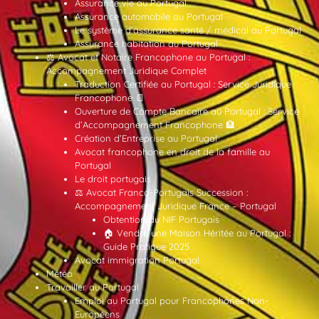
Assurance vie au Portugal
Assurance automobile au Portugal
Le système d’assurance santé / médical au Portugal
Assurance habitation au Portugal
⚖️ Avocat et Notaire Francophone au Portugal :
Accompagnement Juridique Complet
Traduction Certifiée au Portugal : Service Juridique
Francophone 📄
Ouverture de Compte Bancaire au Portugal : Service
d’Accompagnement Francophone 🏦
Création d’Entreprise au Portugal
Avocat francophone en droit de la famille au
Portugal
Le droit portugais
⚖️ Avocat Franco-Portugais Succession :
Accompagnement Juridique France – Portugal
Obtention du NIF Portugais
🏠 Vendre une Maison Héritée au Portugal :
Guide Pratique 2025
Avocat immigration Portugal
Météo
Travailler au Portugal
Emploi au Portugal pour Francophones Non-
Européens