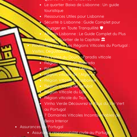
Le quartier Baixa de Lisbonne : Un guide
touristique
Ressources Utiles pour Lisbonne
Sécurité à Lisbonne : Guide Complet pour
Voyager en Toute Tranquillité 🛡️
Alfama Lisbonne : Le Guide Complet du Plus
Ancien Quartier de la Capitale 🏛️
Routes des Vins – Les Régions Viticoles du Portugal :
Visites, Dégustations
La Vallée du Douro : Paradis viticole
Région viticole de Bairrada
Région Viticole de l’Alentejo
Région viticole de l’Algarve
Région Viticole de Lisbonne
Région Viticole de Setúbal
Région Viticole du Dão
Région viticole du Tejo
Vinho Verde Découvrez le Pays du Vin Vert
au Portugal
7 Domaines Viticoles Incontournables de
Beira Interior
Assurances au Portugal
Assurance responsabilité civile au Portugal