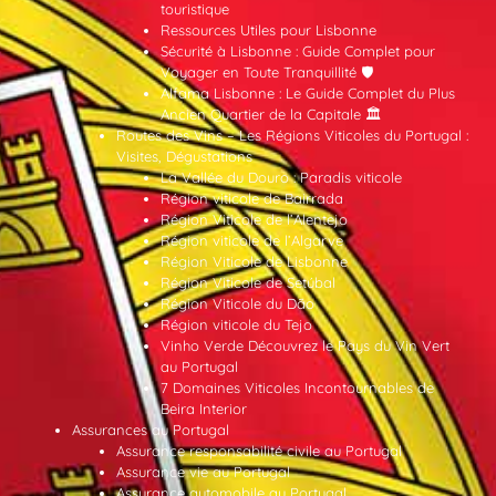
touristique
Ressources Utiles pour Lisbonne
Sécurité à Lisbonne : Guide Complet pour
Voyager en Toute Tranquillité 🛡️
Alfama Lisbonne : Le Guide Complet du Plus
Ancien Quartier de la Capitale 🏛️
Routes des Vins – Les Régions Viticoles du Portugal :
Visites, Dégustations
La Vallée du Douro : Paradis viticole
Région viticole de Bairrada
Région Viticole de l’Alentejo
Région viticole de l’Algarve
Région Viticole de Lisbonne
Région Viticole de Setúbal
Région Viticole du Dão
Région viticole du Tejo
Vinho Verde Découvrez le Pays du Vin Vert
au Portugal
7 Domaines Viticoles Incontournables de
Beira Interior
Assurances au Portugal
Assurance responsabilité civile au Portugal
Assurance vie au Portugal
Assurance automobile au Portugal