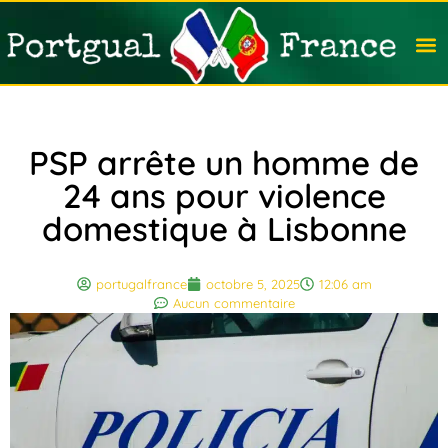
Travail
Nation
Avocat
Vivre
Immobi
Voyag
PSP arrête un homme de
24 ans pour violence
domestique à Lisbonne
portugalfrance
octobre 5, 2025
12:06 am
Aucun commentaire