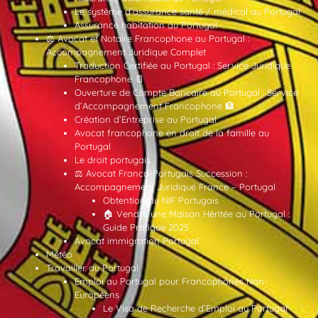
Le système d’assurance santé / médical au Portugal
Assurance habitation au Portugal
⚖️ Avocat et Notaire Francophone au Portugal :
Accompagnement Juridique Complet
Traduction Certifiée au Portugal : Service Juridique
Francophone 📄
Ouverture de Compte Bancaire au Portugal : Service
d’Accompagnement Francophone 🏦
Création d’Entreprise au Portugal
Avocat francophone en droit de la famille au
Portugal
Le droit portugais
⚖️ Avocat Franco-Portugais Succession :
Accompagnement Juridique France – Portugal
Obtention du NIF Portugais
🏠 Vendre une Maison Héritée au Portugal :
Guide Pratique 2025
Avocat immigration Portugal
Météo
Travailler au Portugal
Emploi au Portugal pour Francophones Non-
Européens
Le Visa de Recherche d’Emploi au Portugal