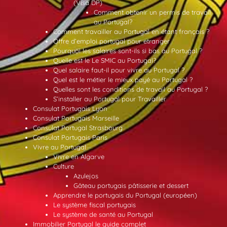
(Visa DP)
Comment obtenir un permis de travail
au Portugal?
Comment travailler au Portugal en étant français ?
Offre d’emploi portugal pour etranger
Pourquoi les salaires sont-ils si bas au Portugal ?
Quelle est le Le SMIC au Portugal?
Quel salaire faut-il pour vivre au Portugal ?
Quel est le métier le mieux payé au Portugal ?
Quelles sont les conditions de travail au Portugal ?
S’installer au Portugal pour Travailler
Consulat Portugais Lyon
Consulat Portugais Marseille
Consulat Portugal Strasbourg
Consulat Portugais Paris
Vivre au Portugal
Vivre en Algarve
Culture
Azulejos
Gâteau portugais pâtisserie et dessert
Apprendre le portugais du Portugal (européen)
Le système fiscal portugais
Le système de santé au Portugal
Immobilier Portugal le guide complet