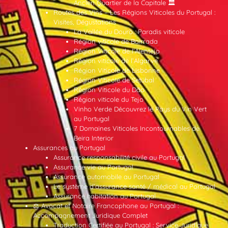
Ancien Quartier de la Capitale 🏛️
Routes des Vins – Les Régions Viticoles du Portugal :
Visites, Dégustations
La Vallée du Douro : Paradis viticole
Région viticole de Bairrada
Région Viticole de l’Alentejo
Région viticole de l’Algarve
Région Viticole de Lisbonne
Région Viticole de Setúbal
Région Viticole du Dão
Région viticole du Tejo
Vinho Verde Découvrez le Pays du Vin Vert
au Portugal
7 Domaines Viticoles Incontournables de
Beira Interior
Assurances au Portugal
Assurance responsabilité civile au Portugal
Assurance vie au Portugal
Assurance automobile au Portugal
Le système d’assurance santé / médical au Portugal
Assurance habitation au Portugal
⚖️ Avocat et Notaire Francophone au Portugal :
Accompagnement Juridique Complet
Traduction Certifiée au Portugal : Service Juridique