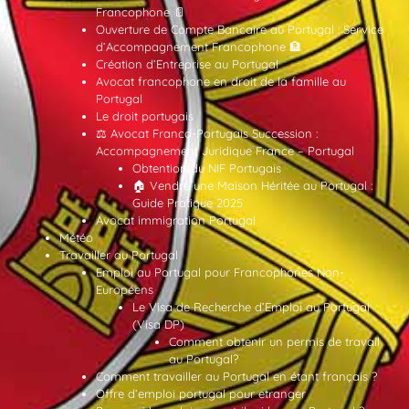
Francophone 📄
Ouverture de Compte Bancaire au Portugal : Service
d’Accompagnement Francophone 🏦
Création d’Entreprise au Portugal
Avocat francophone en droit de la famille au
Portugal
Le droit portugais
⚖️ Avocat Franco-Portugais Succession :
Accompagnement Juridique France – Portugal
Obtention du NIF Portugais
🏠 Vendre une Maison Héritée au Portugal :
Guide Pratique 2025
Avocat immigration Portugal
Météo
Travailler au Portugal
Emploi au Portugal pour Francophones Non-
Européens
Le Visa de Recherche d’Emploi au Portugal
(Visa DP)
Comment obtenir un permis de travail
au Portugal?
Comment travailler au Portugal en étant français ?
Offre d’emploi portugal pour etranger