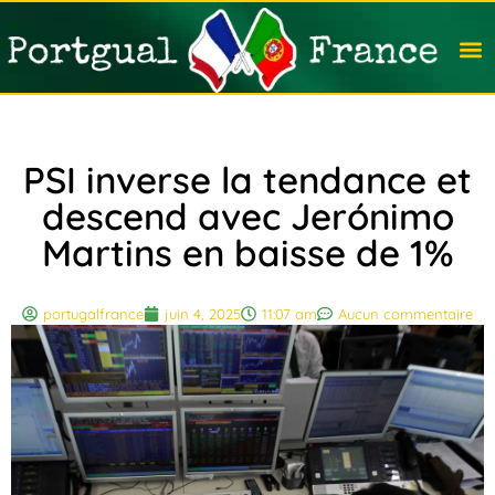
Travail
Nation
Avocat
Vivre
Immobi
Voyag
PSI inverse la tendance et
descend avec Jerónimo
Martins en baisse de 1%
portugalfrance
juin 4, 2025
11:07 am
Aucun commentaire