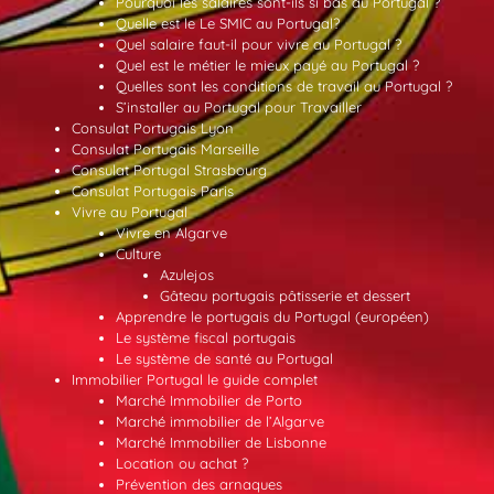
Pourquoi les salaires sont-ils si bas au Portugal ?
Quelle est le Le SMIC au Portugal?
Quel salaire faut-il pour vivre au Portugal ?
Quel est le métier le mieux payé au Portugal ?
Quelles sont les conditions de travail au Portugal ?
S’installer au Portugal pour Travailler
Consulat Portugais Lyon
Consulat Portugais Marseille
Consulat Portugal Strasbourg
Consulat Portugais Paris
Vivre au Portugal
Vivre en Algarve
Culture
Azulejos
Gâteau portugais pâtisserie et dessert
Apprendre le portugais du Portugal (européen)
Le système fiscal portugais
Le système de santé au Portugal
Immobilier Portugal le guide complet
Marché Immobilier de Porto
Marché immobilier de l’Algarve
Marché Immobilier de Lisbonne
Location ou achat ?
Prévention des arnaques