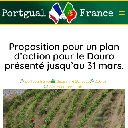
Travail
Nation
Avocat
Vivre
Immobi
Voyag
Proposition pour un plan
d’action pour le Douro
présenté jusqu’au 31 mars.
portugalfrance
décembre 20, 2025
3:07 am
Aucun commentaire