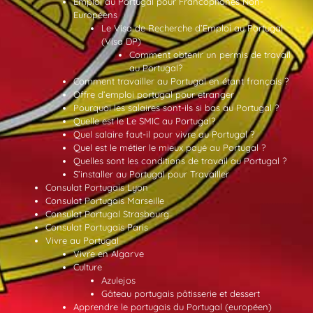
Emploi au Portugal pour Francophones Non-
Européens
Le Visa de Recherche d’Emploi au Portugal
(Visa DP)
Comment obtenir un permis de travail
au Portugal?
Comment travailler au Portugal en étant français ?
Offre d’emploi portugal pour etranger
Pourquoi les salaires sont-ils si bas au Portugal ?
Quelle est le Le SMIC au Portugal?
Quel salaire faut-il pour vivre au Portugal ?
Quel est le métier le mieux payé au Portugal ?
Quelles sont les conditions de travail au Portugal ?
S’installer au Portugal pour Travailler
Consulat Portugais Lyon
Consulat Portugais Marseille
Consulat Portugal Strasbourg
Consulat Portugais Paris
Vivre au Portugal
Vivre en Algarve
Culture
Azulejos
Gâteau portugais pâtisserie et dessert
Apprendre le portugais du Portugal (européen)