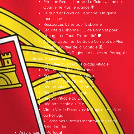
Príncipe Real Lisbonne : Le Guide Ultime du
Quartier le Plus Tendance 🌟
Le quartier Baixa de Lisbonne : Un guide
touristique
Ressources Utiles pour Lisbonne
Sécurité à Lisbonne : Guide Complet pour
Voyager en Toute Tranquillité 🛡️
Alfama Lisbonne : Le Guide Complet du Plus
Ancien Quartier de la Capitale 🏛️
Routes des Vins – Les Régions Viticoles du Portugal :
Visites, Dégustations
La Vallée du Douro : Paradis viticole
Région viticole de Bairrada
Région Viticole de l’Alentejo
Région viticole de l’Algarve
Région Viticole de Lisbonne
Région Viticole de Setúbal
Région Viticole du Dão
Région viticole du Tejo
Vinho Verde Découvrez le Pays du Vin Vert
au Portugal
7 Domaines Viticoles Incontournables de
Beira Interior
Assurances au Portugal