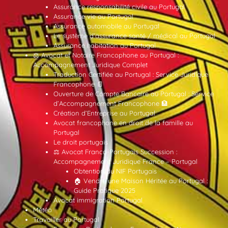
Assurance responsabilité civile au Portugal
Assurance vie au Portugal
Assurance automobile au Portugal
Le système d’assurance santé / médical au Portugal
Assurance habitation au Portugal
⚖️ Avocat et Notaire Francophone au Portugal :
Accompagnement Juridique Complet
Traduction Certifiée au Portugal : Service Juridique
Francophone 📄
Ouverture de Compte Bancaire au Portugal : Service
d’Accompagnement Francophone 🏦
Création d’Entreprise au Portugal
Avocat francophone en droit de la famille au
Portugal
Le droit portugais
⚖️ Avocat Franco-Portugais Succession :
Accompagnement Juridique France – Portugal
Obtention du NIF Portugais
🏠 Vendre une Maison Héritée au Portugal :
Guide Pratique 2025
Avocat immigration Portugal
Météo
Travailler au Portugal