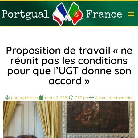
Travail
Nation
Avocat
Vivre
Immobi
Voyag
Proposition de travail « ne
réunit pas les conditions
pour que l’UGT donne son
accord »
portugalfrance
mars 9, 2026
7:57 pm
Aucun commentaire