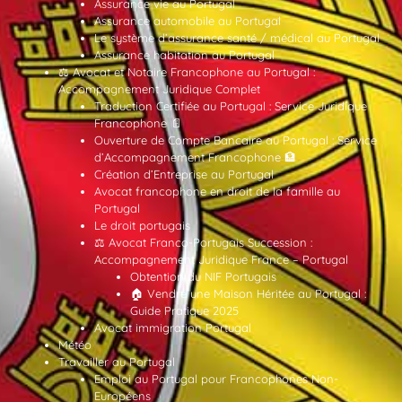
Assurance vie au Portugal
Assurance automobile au Portugal
Le système d’assurance santé / médical au Portugal
Assurance habitation au Portugal
⚖️ Avocat et Notaire Francophone au Portugal :
Accompagnement Juridique Complet
Traduction Certifiée au Portugal : Service Juridique
Francophone 📄
Ouverture de Compte Bancaire au Portugal : Service
d’Accompagnement Francophone 🏦
Création d’Entreprise au Portugal
Avocat francophone en droit de la famille au
Portugal
Le droit portugais
⚖️ Avocat Franco-Portugais Succession :
Accompagnement Juridique France – Portugal
Obtention du NIF Portugais
🏠 Vendre une Maison Héritée au Portugal :
Guide Pratique 2025
Avocat immigration Portugal
Météo
Travailler au Portugal
Emploi au Portugal pour Francophones Non-
Européens