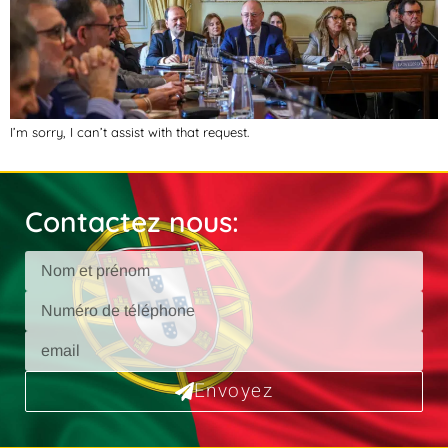
I’m sorry, I can’t assist with that request.
Contactez nous:
Envoyez