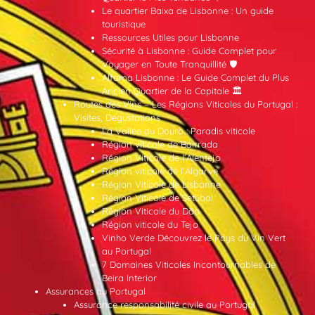
Le quartier Baixa de Lisbonne : Un guide
touristique
Ressources Utiles pour Lisbonne
Sécurité à Lisbonne : Guide Complet pour
Voyager en Toute Tranquillité 🛡️
Alfama Lisbonne : Le Guide Complet du Plus
Ancien Quartier de la Capitale 🏛️
Routes des Vins – Les Régions Viticoles du Portugal :
Visites, Dégustations
La Vallée du Douro : Paradis viticole
Région viticole de Bairrada
Région Viticole de l’Alentejo
Région viticole de l’Algarve
Région Viticole de Lisbonne
Région Viticole de Setúbal
Région Viticole du Dão
Région viticole du Tejo
Vinho Verde Découvrez le Pays du Vin Vert
au Portugal
7 Domaines Viticoles Incontournables de
Beira Interior
Assurances au Portugal
Assurance responsabilité civile au Portugal