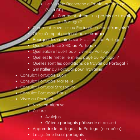
Le Visa de Recherche d’Emploi au Portugal
(Visa DP)
Comment obtenir un permis de travail
au Portugal?
Comment travailler au Portugal en étant français ?
Offre d’emploi portugal pour etranger
Pourquoi les salaires sont-ils si bas au Portugal ?
Quelle est le Le SMIC au Portugal?
Quel salaire faut-il pour vivre au Portugal ?
Quel est le métier le mieux payé au Portugal ?
Quelles sont les conditions de travail au Portugal ?
S’installer au Portugal pour Travailler
Consulat Portugais Lyon
Consulat Portugais Marseille
Consulat Portugal Strasbourg
Consulat Portugais Paris
Vivre au Portugal
Vivre en Algarve
Culture
Azulejos
Gâteau portugais pâtisserie et dessert
Apprendre le portugais du Portugal (européen)
Le système fiscal portugais