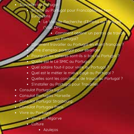
Travailler au Portugal
Emploi au Portugal pour Francophones Non-
Européens
Le Visa de Recherche d’Emploi au Portugal
(Visa DP)
Comment obtenir un permis de travail
au Portugal?
Comment travailler au Portugal en étant français ?
Offre d’emploi portugal pour etranger
Pourquoi les salaires sont-ils si bas au Portugal ?
Quelle est le Le SMIC au Portugal?
Quel salaire faut-il pour vivre au Portugal ?
Quel est le métier le mieux payé au Portugal ?
Quelles sont les conditions de travail au Portugal ?
S’installer au Portugal pour Travailler
Consulat Portugais Lyon
Consulat Portugais Marseille
Consulat Portugal Strasbourg
Consulat Portugais Paris
Vivre au Portugal
Vivre en Algarve
Culture
Azulejos