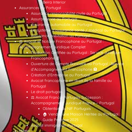
Beira Interior
Assurances au Portugal
Assurance responsabilité civile au Portugal
Assurance vie au Portugal
Assurance automobile au Portugal
Le système d’assurance santé / médical au Portugal
Assurance habitation au Portugal
⚖️ Avocat et Notaire Francophone au Portugal :
Accompagnement Juridique Complet
Traduction Certifiée au Portugal : Service Juridique
Francophone 📄
Ouverture de Compte Bancaire au Portugal : Service
d’Accompagnement Francophone 🏦
Création d’Entreprise au Portugal
Avocat francophone en droit de la famille au
Portugal
Le droit portugais
⚖️ Avocat Franco-Portugais Succession :
Accompagnement Juridique France – Portugal
Obtention du NIF Portugais
🏠 Vendre une Maison Héritée au Portugal :
Guide Pratique 2025
Avocat immigration Portugal
Météo