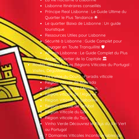
Lisbonne Itinéraires conseillés
Príncipe Real Lisbonne : Le Guide Ultime du
Quartier le Plus Tendance 🌟
Le quartier Baixa de Lisbonne : Un guide
touristique
Ressources Utiles pour Lisbonne
Sécurité à Lisbonne : Guide Complet pour
Voyager en Toute Tranquillité 🛡️
Alfama Lisbonne : Le Guide Complet du Plus
Ancien Quartier de la Capitale 🏛️
Routes des Vins – Les Régions Viticoles du Portugal :
Visites, Dégustations
La Vallée du Douro : Paradis viticole
Région viticole de Bairrada
Région Viticole de l’Alentejo
Région viticole de l’Algarve
Région Viticole de Lisbonne
Région Viticole de Setúbal
Région Viticole du Dão
Région viticole du Tejo
Vinho Verde Découvrez le Pays du Vin Vert
au Portugal
7 Domaines Viticoles Incontournables de