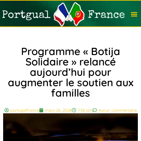
Travail
Nation
Avocat
Vivre
Immobi
Voyag
Programme « Botija
Solidaire » relancé
aujourd’hui pour
augmenter le soutien aux
familles
portugalfrance
mars 26, 2026
7:36 am
Aucun commentaire