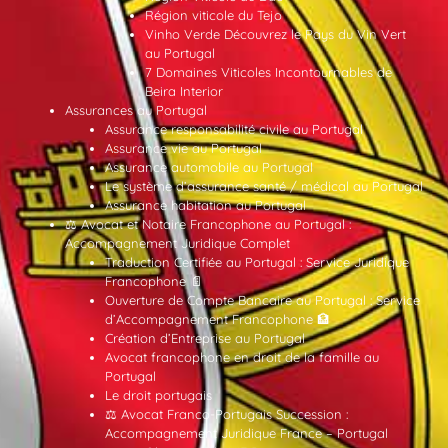
Région viticole du Tejo
Vinho Verde Découvrez le Pays du Vin Vert
au Portugal
7 Domaines Viticoles Incontournables de
Beira Interior
Assurances au Portugal
Assurance responsabilité civile au Portugal
Assurance vie au Portugal
Assurance automobile au Portugal
Le système d’assurance santé / médical au Portugal
Assurance habitation au Portugal
⚖️ Avocat et Notaire Francophone au Portugal :
Accompagnement Juridique Complet
Traduction Certifiée au Portugal : Service Juridique
Francophone 📄
Ouverture de Compte Bancaire au Portugal : Service
d’Accompagnement Francophone 🏦
Création d’Entreprise au Portugal
Avocat francophone en droit de la famille au
Portugal
Le droit portugais
⚖️ Avocat Franco-Portugais Succession :
Accompagnement Juridique France – Portugal