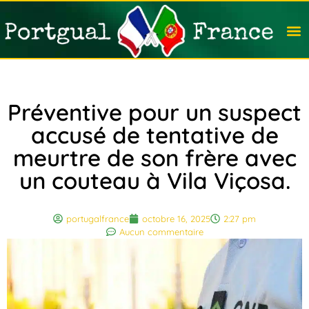
Travail
Nation
Avocat
Vivre
Immobi
Voyag
Préventive pour un suspect
accusé de tentative de
meurtre de son frère avec
un couteau à Vila Viçosa.
portugalfrance
octobre 16, 2025
2:27 pm
Aucun commentaire