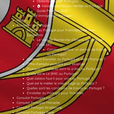
Obtention du NIF Portugais
🏠 Vendre une Maison Héritée au Portugal :
Guide Pratique 2025
Avocat immigration Portugal
Météo
Travailler au Portugal
Emploi au Portugal pour Francophones Non-
Européens
Le Visa de Recherche d’Emploi au Portugal
(Visa DP)
Comment obtenir un permis de travail
au Portugal?
Comment travailler au Portugal en étant français ?
Offre d’emploi portugal pour etranger
Pourquoi les salaires sont-ils si bas au Portugal ?
Quelle est le Le SMIC au Portugal?
Quel salaire faut-il pour vivre au Portugal ?
Quel est le métier le mieux payé au Portugal ?
Quelles sont les conditions de travail au Portugal ?
S’installer au Portugal pour Travailler
Consulat Portugais Lyon
Consulat Portugais Marseille
Consulat Portugal Strasbourg
Consulat Portugais Paris