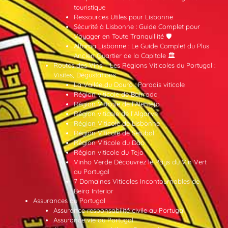
touristique
Ressources Utiles pour Lisbonne
Sécurité à Lisbonne : Guide Complet pour
Voyager en Toute Tranquillité 🛡️
Alfama Lisbonne : Le Guide Complet du Plus
Ancien Quartier de la Capitale 🏛️
Routes des Vins – Les Régions Viticoles du Portugal :
Visites, Dégustations
La Vallée du Douro : Paradis viticole
Région viticole de Bairrada
Région Viticole de l’Alentejo
Région viticole de l’Algarve
Région Viticole de Lisbonne
Région Viticole de Setúbal
Région Viticole du Dão
Région viticole du Tejo
Vinho Verde Découvrez le Pays du Vin Vert
au Portugal
7 Domaines Viticoles Incontournables de
Beira Interior
Assurances au Portugal
Assurance responsabilité civile au Portugal
Assurance vie au Portugal