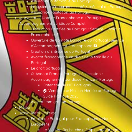
Assurance automobile au Portugal
Le système d’assurance santé / médical au Portugal
Assurance habitation au Portugal
⚖️ Avocat et Notaire Francophone au Portugal :
Accompagnement Juridique Complet
Traduction Certifiée au Portugal : Service Juridique
Francophone 📄
Ouverture de Compte Bancaire au Portugal : Service
d’Accompagnement Francophone 🏦
Création d’Entreprise au Portugal
Avocat francophone en droit de la famille au
Portugal
Le droit portugais
⚖️ Avocat Franco-Portugais Succession :
Accompagnement Juridique France – Portugal
Obtention du NIF Portugais
🏠 Vendre une Maison Héritée au Portugal :
Guide Pratique 2025
Avocat immigration Portugal
Météo
Travailler au Portugal
Emploi au Portugal pour Francophones Non-
Européens
Le Visa de Recherche d’Emploi au Portugal