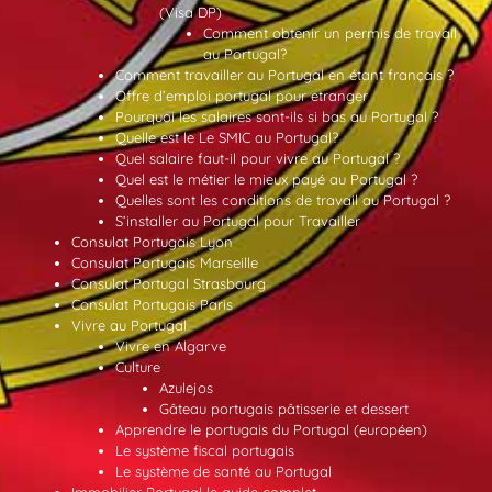
(Visa DP)
Comment obtenir un permis de travail
au Portugal?
Comment travailler au Portugal en étant français ?
Offre d’emploi portugal pour etranger
Pourquoi les salaires sont-ils si bas au Portugal ?
Quelle est le Le SMIC au Portugal?
Quel salaire faut-il pour vivre au Portugal ?
Quel est le métier le mieux payé au Portugal ?
Quelles sont les conditions de travail au Portugal ?
S’installer au Portugal pour Travailler
Consulat Portugais Lyon
Consulat Portugais Marseille
Consulat Portugal Strasbourg
Consulat Portugais Paris
Vivre au Portugal
Vivre en Algarve
Culture
Azulejos
Gâteau portugais pâtisserie et dessert
Apprendre le portugais du Portugal (européen)
Le système fiscal portugais
Le système de santé au Portugal