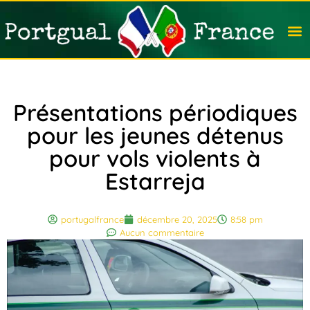
Travail
Nation
Avocat
Vivre
Immobi
Voyag
Présentations périodiques
pour les jeunes détenus
pour vols violents à
Estarreja
portugalfrance
décembre 20, 2025
8:58 pm
Aucun commentaire