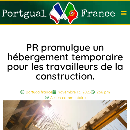
Travail
Nation
Avocat
Vivre
Immobi
Voyag
PR promulgue un
hébergement temporaire
pour les travailleurs de la
construction.
portugalfrance
novembre 13, 2025
2:56 pm
Aucun commentaire