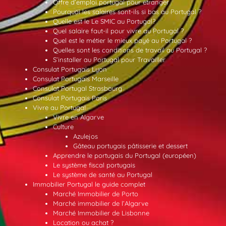
Offre d’emploi portugal pour etranger
Pourquoi les salaires sont-ils si bas au Portugal ?
Quelle est le Le SMIC au Portugal?
Quel salaire faut-il pour vivre au Portugal ?
Quel est le métier le mieux payé au Portugal ?
Quelles sont les conditions de travail au Portugal ?
S’installer au Portugal pour Travailler
Consulat Portugais Lyon
Consulat Portugais Marseille
Consulat Portugal Strasbourg
Consulat Portugais Paris
Vivre au Portugal
Vivre en Algarve
Culture
Azulejos
Gâteau portugais pâtisserie et dessert
Apprendre le portugais du Portugal (européen)
Le système fiscal portugais
Le système de santé au Portugal
Immobilier Portugal le guide complet
Marché Immobilier de Porto
Marché immobilier de l’Algarve
Marché Immobilier de Lisbonne
Location ou achat ?