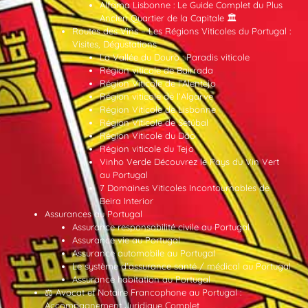
Alfama Lisbonne : Le Guide Complet du Plus
Ancien Quartier de la Capitale 🏛️
Routes des Vins – Les Régions Viticoles du Portugal :
Visites, Dégustations
La Vallée du Douro : Paradis viticole
Région viticole de Bairrada
Région Viticole de l’Alentejo
Région viticole de l’Algarve
Région Viticole de Lisbonne
Région Viticole de Setúbal
Région Viticole du Dão
Région viticole du Tejo
Vinho Verde Découvrez le Pays du Vin Vert
au Portugal
7 Domaines Viticoles Incontournables de
Beira Interior
Assurances au Portugal
Assurance responsabilité civile au Portugal
Assurance vie au Portugal
Assurance automobile au Portugal
Le système d’assurance santé / médical au Portugal
Assurance habitation au Portugal
⚖️ Avocat et Notaire Francophone au Portugal :
Accompagnement Juridique Complet