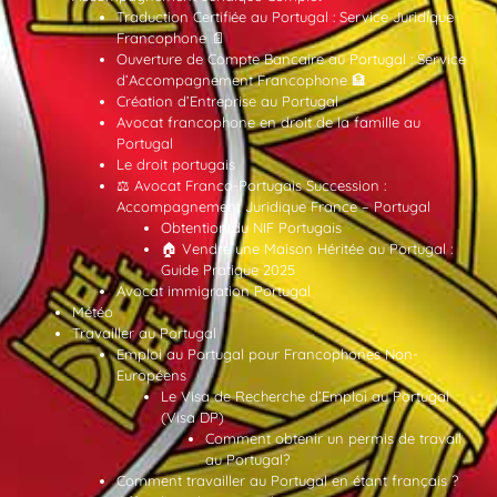
Traduction Certifiée au Portugal : Service Juridique
Francophone 📄
Ouverture de Compte Bancaire au Portugal : Service
d’Accompagnement Francophone 🏦
Création d’Entreprise au Portugal
Avocat francophone en droit de la famille au
Portugal
Le droit portugais
⚖️ Avocat Franco-Portugais Succession :
Accompagnement Juridique France – Portugal
Obtention du NIF Portugais
🏠 Vendre une Maison Héritée au Portugal :
Guide Pratique 2025
Avocat immigration Portugal
Météo
Travailler au Portugal
Emploi au Portugal pour Francophones Non-
Européens
Le Visa de Recherche d’Emploi au Portugal
(Visa DP)
Comment obtenir un permis de travail
au Portugal?
Comment travailler au Portugal en étant français ?