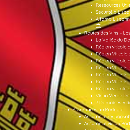
Ressources Util
Sécurité à Lisbo
Alfama Lisbonne
🏛️
Routes des Vins – Les
La Vallée du Dou
Région viticole 
Région Viticole 
Région viticole 
Région Viticole
Région Viticole
Région Viticole
Région viticole 
Vinho Verde Déc
7 Domaines Vitic
Assurances au Portugal
Assurance responsabil
Assurance vie au Por