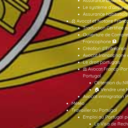
Assurance automobil
Le système d’assuran
Assurance habitation
⚖️ Avocat et Notaire Fra
Traduction Certifiée 
Ouverture de Compte
Francophone 🏦
Création d’Entreprise
Avocat francophone en
Le droit portugais
⚖️ Avocat Franco-Por
Portugal
Obtention du NI
🏠 Vendre une M
Avocat immigration P
Météo
Travailler au Portugal
Emploi au Portugal 
Le Visa de Rech