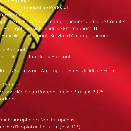
e au Portugal
ce santé / médical au Portugal
 au Portugal
ncophone au Portugal : Accompagnement Juridique Complet
au Portugal : Service Juridique Francophone 📄
 Bancaire au Portugal : Service d’Accompagnement
 au Portugal
 droit de la famille au Portugal
tugais Succession : Accompagnement Juridique France –
F Portugais
aison Héritée au Portugal : Guide Pratique 2025
ortugal
pour Francophones Non-Européens
erche d’Emploi au Portugal (Visa DP)