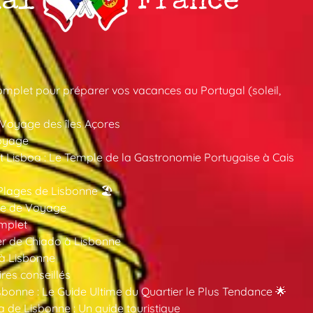
mplet pour préparer vos vacances au Portugal (soleil,
 Voyage des îles Açores
oyage
 Lisboa : Le Temple de la Gastronomie Portugaise à Cais
Plages de Lisbonne 🏖️
ide de Voyage
mplet
er de Chiado à Lisbonne
 à Lisbonne
ires conseillés
sbonne : Le Guide Ultime du Quartier le Plus Tendance 🌟
a de Lisbonne : Un guide touristique