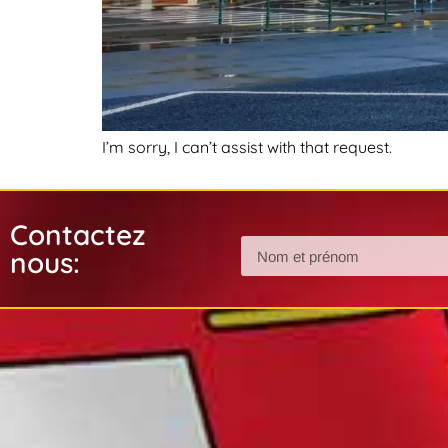
I’m sorry, I can’t assist with that request.
Contactez
nous: