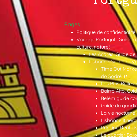
Pages
Politique de confidentialité
Voyage Portugal : Guide co
culture, nature)
Les Açores: Guide de
Lisbonne Guide de V
Time Out Market
do Sodré 🍴
Les Plus Belles 
Bairro Alto, Gu
Belém guide co
Guide du quarti
La vie nocturne
Lisbonne Itinéra
Príncipe Real Li
Le quartier Baix