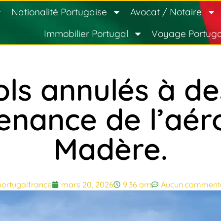
Nationalité Portugaise
Avocat / Notaire
Immobilier Portugal
Voyage Portuga
ols annulés à de
enance de l’aér
Madère.
portugalfrance
mars 20, 2026
9:36 am
Aucun commenta