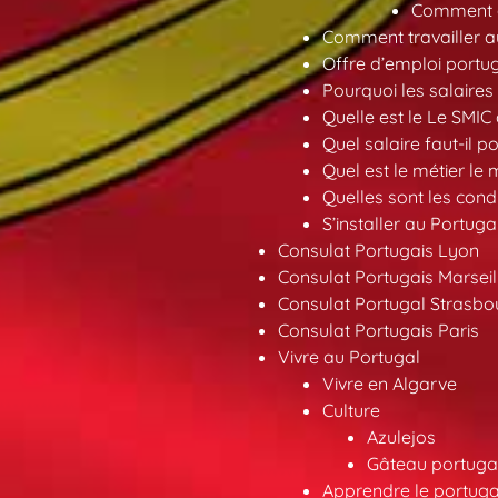
Comment ob
Comment travailler au
Offre d’emploi portu
Pourquoi les salaires 
Quelle est le Le SMIC
Quel salaire faut-il p
Quel est le métier le
Quelles sont les condi
S’installer au Portuga
Consulat Portugais Lyon
Consulat Portugais Marseil
Consulat Portugal Strasbo
Consulat Portugais Paris
Vivre au Portugal
Vivre en Algarve
Culture
Azulejos
Gâteau portugai
Apprendre le portuga