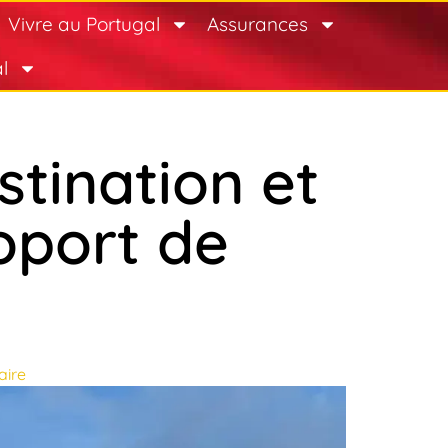
Vivre au Portugal
Assurances
l
stination et
oport de
ire