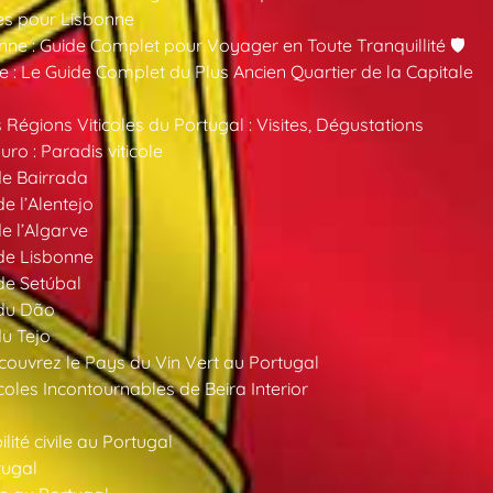
es pour Lisbonne
nne : Guide Complet pour Voyager en Toute Tranquillité 🛡️
 : Le Guide Complet du Plus Ancien Quartier de la Capitale
 Régions Viticoles du Portugal : Visites, Dégustations
ro : Paradis viticole
de Bairrada
de l’Alentejo
de l’Algarve
 de Lisbonne
 de Setúbal
 du Dão
du Tejo
ouvrez le Pays du Vin Vert au Portugal
oles Incontournables de Beira Interior
ité civile au Portugal
tugal